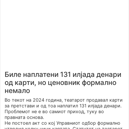
Биле наплатени 131 илјада денари
од карти, но ценовник формално
немало
Во текот на 2024 година, театарот продавал карти
за претстави и од тоа наплатил 131 илјада денари.
Проблемот не е во самиот приход, туку во
правната основа.
Не постоел акт со кој Управниот одбор формално
утврдил колку чини картата. Статутот на театарот