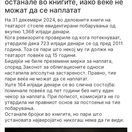
останале во книгите, иако веќе не
можат да се наплатат
На 31 декември 2024, во деловните книги на
театарот стоеле евидентирани побарувања од
вкупно 1,368 илјади денари.
Кога ревизорите провериле од кога потекнуваат,
утврдиле дека 723 илјади денари се од пред 2011
година. Тоа се пари што некој му ги должи на
театарот повеќе од 15 години.
Бидејќи не биле преземени мерки за наплата,
според Законот за облигационите односи
настапила апсолутна застареност. Правно, тие
пари веќе не можат да се наплатат.
Уште 164 илјади денари се во слична состојба:
поминале повеќе од пет години без ниту еден
чекор за наплата. При пописот, комисијата не го
утврдила ни правниот основ за постоење на тие
побарувања.
Останале бројки во книгите, но пари што
установата најверојатно никогаш нема да ги види.