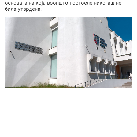
основата на која воопшто постоеле никогаш не
била утврдена.