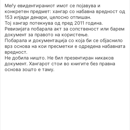
Меѓу евидентираниот имот се појавува и
конкретен предмет: хангар со набавна вредност од
153 илјади денари, целосно отпишан.
Тој хангар потекнува од пред 2011 година.
Ревизијата побарала акт за сопственост или барем
документ за правото на користење.
Побарала и документација со која би се објаснило
врз основа на кои пресметки е одредена набавната
вредност.
Не добила ништо. Не бил презентиран никаков
документ. Хангарот стои во книгите без правна
основа зошто е таму.