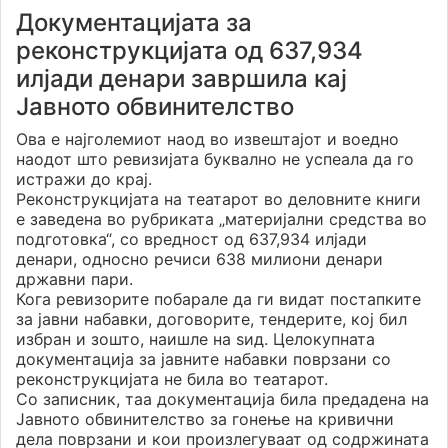
Документацијата за
реконструкцијата од 637,934
илјади денари завршила кај
Јавното обвинителство
Ова е најголемиот наод во извештајот и воедно
наодот што ревизијата буквално не успеала да го
истражи до крај.
Реконструкцијата на театарот во деловните книги
е заведена во рубриката „материјални средства во
подготовка“, со вредност од 637,934 илјади
денари, односно речиси 638 милиони денари
државни пари.
Кога ревизорите побарале да ги видат постапките
за јавни набавки, договорите, тендерите, кој бил
избран и зошто, наишле на ѕид. Целокупната
документација за јавните набавки поврзани со
реконструкцијата не била во театарот.
Со записник, таа документација била предадена на
Јавното обвинителство за гонење на кривични
дела поврзани и кои произлегуваат од содржината