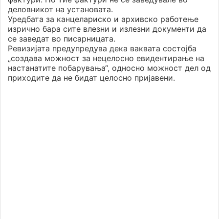
деловникот на установата.
Уредбата за канцелариско и архивско работење
изрично бара сите влезни и излезни документи да
се заведат во писарницата.
Ревизијата предупредува дека ваквата состојба
„создава можност за нецелосно евидентирање на
настанатите побарувања“, односно можност дел од
приходите да не бидат целосно пријавени.