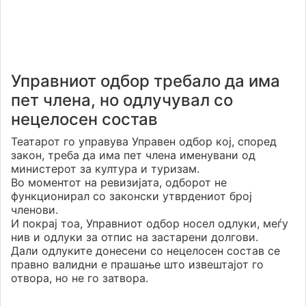
Управниот одбор требало да има
пет члена, но одлучувал со
нецелосен состав
Театарот го управува Управен одбор кој, според
закон, треба да има пет члена именувани од
министерот за култура и туризам.
Во моментот на ревизијата, одборот не
функционирал со законски утврдениот број
членови.
И покрај тоа, Управниот одбор носел одлуки, меѓу
нив и одлуки за отпис на застарени долгови.
Дали одлуките донесени со нецелосен состав се
правно валидни е прашање што извештајот го
отвора, но не го затвора.