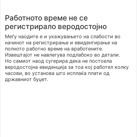
Работното време не се
регистрирало веродостојно
Меѓу наодите е и укажувањето на слабости во
начинот на регистрирање и евидентирање на
полното работно време на вработените.
Извештајот не навлегува подлабоко во детали.
Но самиот наод сугерира дека не постоела
веродостојна евиденција за тоа кој работел колку
часови, во установа што исплаќа плати од
државниот буџет.