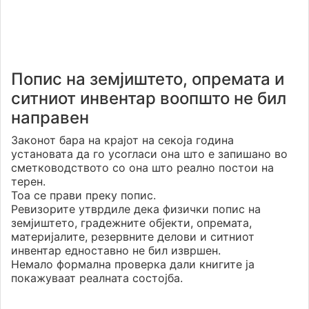
Попис на земјиштето, опремата и
ситниот инвентар воопшто не бил
направен
Законот бара на крајот на секоја година
установата да го усогласи она што е запишано во
сметководството со она што реално постои на
терен.
Тоа се прави преку попис.
Ревизорите утврдиле дека физички попис на
земјиштето, градежните објекти, опремата,
материјалите, резервните делови и ситниот
инвентар едноставно не бил извршен.
Немало формална проверка дали книгите ја
покажуваат реалната состојба.