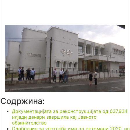
Содржина:
Документацијата за реконструкцијата од 637,934
илјади денари завршила кај Јавното
обвинителство
Одобрение за употреба има од октомври 2020, но