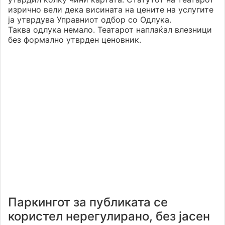
изрично вели дека висината на цените на услугите
ја утврдува Управниот одбор со Одлука.
Таква одлука немало. Театарот наплаќал влезници
без формално утврден ценовник.
Паркингот за публиката се
користел нерегулирано, без јасен