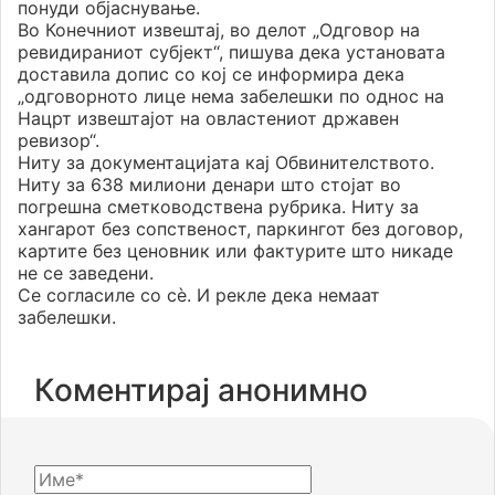
понуди објаснување.
Во Конечниот извештај, во делот „Одговор на
ревидираниот субјект“, пишува дека установата
доставила допис со кој се информира дека
„одговорното лице нема забелешки по однос на
Нацрт извештајот на овластениот државен
ревизор“.
Ниту за документацијата кај Обвинителството.
Ниту за 638 милиони денари што стојат во
погрешна сметководствена рубрика. Ниту за
хангарот без сопственост, паркингот без договор,
картите без ценовник или фактурите што никаде
не се заведени.
Се согласиле со сè. И рекле дека немаат
забелешки.
Коментирај анонимно