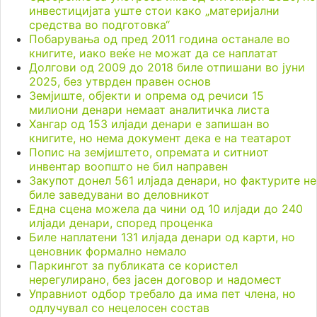
инвестицијата уште стои како „материјални
средства во подготовка“
Побарувања од пред 2011 година останале во
книгите, иако веќе не можат да се наплатат
Долгови од 2009 до 2018 биле отпишани во јуни
2025, без утврден правен основ
Земјиште, објекти и опрема од речиси 15
милиони денари немаат аналитичка листа
Хангар од 153 илјади денари е запишан во
книгите, но нема документ дека е на театарот
Попис на земјиштето, опремата и ситниот
инвентар воопшто не бил направен
Закупот донел 561 илјада денари, но фактурите не
биле заведувани во деловникот
Една сцена можела да чини од 10 илјади до 240
илјади денари, според проценка
Биле наплатени 131 илјада денари од карти, но
ценовник формално немало
Паркингот за публиката се користел
нерегулирано, без јасен договор и надомест
Управниот одбор требало да има пет члена, но
одлучувал со нецелосен состав