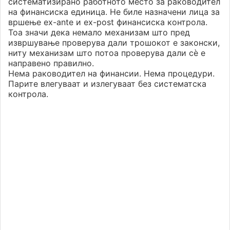
систематизирано работното место за раководител
на финансиска единица. Не биле назначени лица за
вршење ex-ante и ex-post финансиска контрола.
Тоа значи дека немало механизам што пред
извршување проверува дали трошокот е законски,
ниту механизам што потоа проверува дали сè е
направено правилно.
Нема раководител на финансии. Нема процедури.
Парите влегуваат и излегуваат без систематска
контрола.