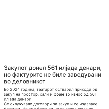
Закупот донел 561 илјада денари,
но фактурите не биле заведувани
во деловникот
Во 2024 година, театарот остварил приходи од
закуп на простор, сали и фоаје во износ од 561
илјада денари.
Се склучувале договори за закуп и се издавале
фактури. Но тие фактури не се заведувале во