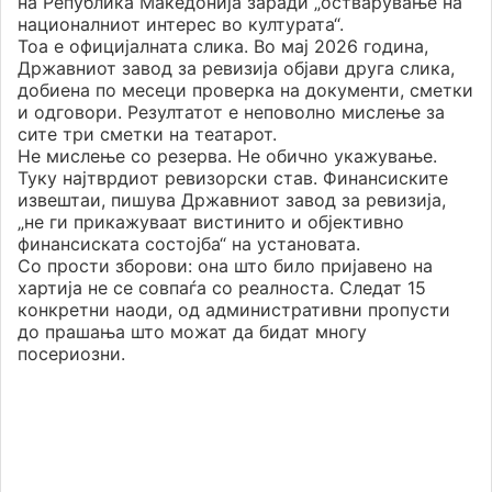
на Република Македонија заради „остварување на
националниот интерес во културата“.
Тоа е официјалната слика. Во мај 2026 година,
Државниот завод за ревизија објави друга слика,
добиена по месеци проверка на документи, сметки
и одговори. Резултатот е неповолно мислење за
сите три сметки на театарот.
Не мислење со резерва. Не обично укажување.
Туку најтврдиот ревизорски став. Финансиските
извештаи, пишува Државниот завод за ревизија,
„не ги прикажуваат вистинито и објективно
финансиската состојба“ на установата.
Со прости зборови: она што било пријавено на
хартија не се совпаѓа со реалноста. Следат 15
конкретни наоди, од административни пропусти
до прашања што можат да бидат многу
посериозни.