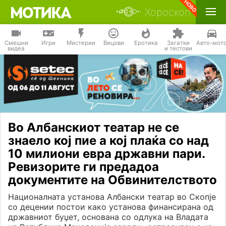
Хороскоп
Смешни
Игри
Мистерии
Вицови
Еротика
Загатки
Авто-мот
видеа
и тестови
Во Албанскиот театар не се
знаело кој пие а кој плаќа со над
10 милиони евра државни пари.
Ревизорите ги предадоа
документите на Обвинителството
Националната установа Албански театар во Скопје
со децении постои како установа финансирана од
државниот буџет, основана со одлука на Владата