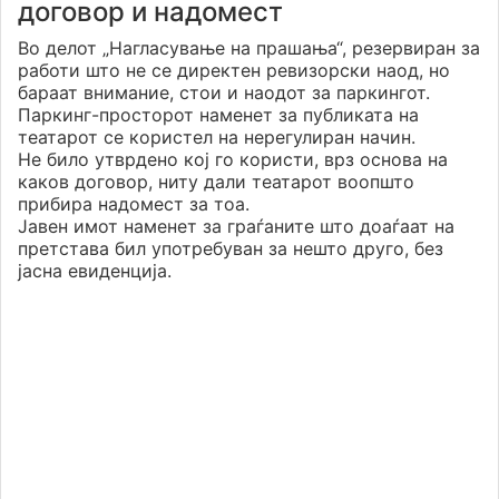
договор и надомест
Во делот „Нагласување на прашања“, резервиран за
работи што не се директен ревизорски наод, но
бараат внимание, стои и наодот за паркингот.
Паркинг-просторот наменет за публиката на
театарот се користел на нерегулиран начин.
Не било утврдено кој го користи, врз основа на
каков договор, ниту дали театарот воопшто
прибира надомест за тоа.
Јавен имот наменет за граѓаните што доаѓаат на
претстава бил употребуван за нешто друго, без
јасна евиденција.