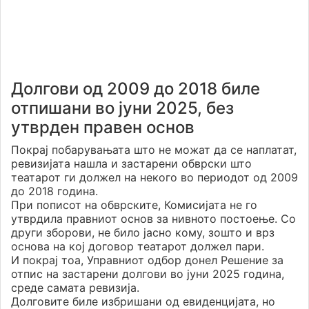
Долгови од 2009 до 2018 биле
отпишани во јуни 2025, без
утврден правен основ
Покрај побарувањата што не можат да се наплатат,
ревизијата нашла и застарени обврски што
театарот ги должел на некого во периодот од 2009
до 2018 година.
При пописот на обврските, Комисијата не го
утврдила правниот основ за нивното постоење. Со
други зборови, не било јасно кому, зошто и врз
основа на кој договор театарот должел пари.
И покрај тоа, Управниот одбор донел Решение за
отпис на застарени долгови во јуни 2025 година,
среде самата ревизија.
Долговите биле избришани од евиденцијата, но