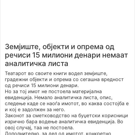
Земјиште, објекти и опрема од
речиси 15 милиони денари немаат
аналитичка листа
Театарот во своите книги водел земјиште,
градежни објекти и опрема со сегашна вредност
од речиси 15 милиони денари.
Но за тој имот не постоела материјална
евиденција. Немало аналитичка листа, опис,
следење каде се наоѓа имотот, во каква состојба е
и кој е задолжен за него.
Законот за сметководство на буџетски корисници
изрично бара водење аналитичка евиденција. Во
овој случај, таа не постоела.
Дополнително, за дел од имотот, конкретно