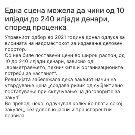
Една сцена можела да чини од 10
илјади до 240 илјади денари,
според проценка
Управниот одбор во 2021 година донел одлука за
висината на надоместокот за издавање деловен
простор.
Со неа биле поставени цени во широк распон, од
10 до 240 илјади денари, зависно од
„времетраењето, техничките и организационите
потреби за настанот“.
Ревизијата забележала дека ваквиот начин на
утврдување цена „создава ризик од субјективно
постапување при склучување на договорите за
закуп“.
Во превод: некој одлучувал колку ќе плати секој
закупец, без доволно јасни и транспарентни
правила.