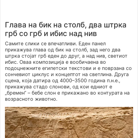
Глава на бик на столб, два штрка
грб со грб и ибис над нив
Самите слики се впечатливи. Еден панел
прикажува глава од бик на столб, зад него два
штрка стојат грб еден до друг, а над нив, светиот
ибис. Оваа композиција е вообичаена во
подоцнежните египетски текстови и е поврзана со
сончевиот циклус и концептот на светлина. Друга
сцена, која датира од 4000–3500 година п.н.е.,
прикажува стадо слонови, од кои едниот е
„бремен“ – бебе слон е прикажано во контурата на
возрасното животно.