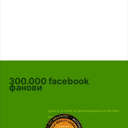
300.000
facebook
фанови
Цени и услови за рекламирање на Мотика
Импресум