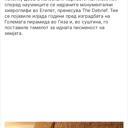
според научниците се најраните монументални
хиероглифи во Египет, пренесува The Debrief. Тие
се појавиле илјада години пред изградбата на
Големата пирамида во Гиза и, во суштина, го
поставиле темелот за идната писменост на
земјата.