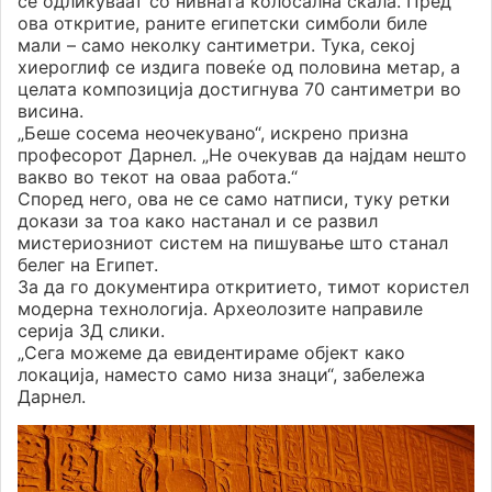
се одликуваат со нивната колосална скала. Пред
ова откритие, раните египетски симболи биле
мали – само неколку сантиметри. Тука, секој
хиероглиф се издига повеќе од половина метар, а
целата композиција достигнува 70 сантиметри во
висина.
„Беше сосема неочекувано“, искрено призна
професорот Дарнел. „Не очекував да најдам нешто
вакво во текот на оваа работа.“
Според него, ова не се само натписи, туку ретки
докази за тоа како настанал и се развил
мистериозниот систем на пишување што станал
белег на Египет.
За да го документира откритието, тимот користел
модерна технологија. Археолозите направиле
серија 3Д слики.
„Сега можеме да евидентираме објект како
локација, наместо само низа знаци“, забележа
Дарнел.