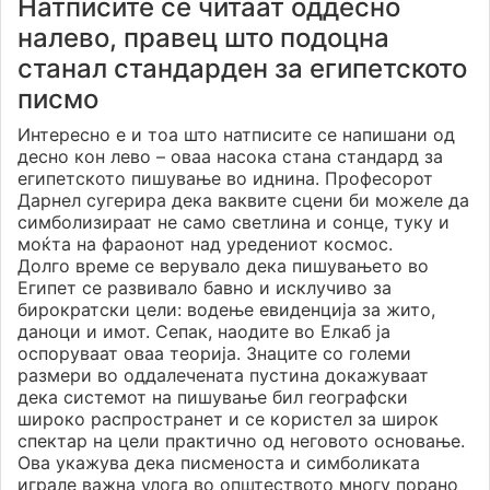
Натписите се читаат оддесно
налево, правец што подоцна
станал стандарден за египетското
писмо
Интересно е и тоа што натписите се напишани од
десно кон лево – оваа насока стана стандард за
египетското пишување во иднина. Професорот
Дарнел сугерира дека ваквите сцени би можеле да
симболизираат не само светлина и сонце, туку и
моќта на фараонот над уредениот космос.
Долго време се верувало дека пишувањето во
Египет се развивало бавно и исклучиво за
бирократски цели: водење евиденција за жито,
даноци и имот. Сепак, наодите во Елкаб ја
оспоруваат оваа теорија. Знаците со големи
размери во оддалечената пустина докажуваат
дека системот на пишување бил географски
широко распространет и се користел за широк
спектар на цели практично од неговото основање.
Ова укажува дека писменоста и симболиката
играле важна улога во општеството многу порано