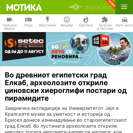
Хороскоп
Смешни
Игри
Мистерии
Вицови
Еротика
Загатки
Авто-мот
видеа
и тестови
Во древниот египетски град
Елкаб, археолозите откриле
џиновски хиероглифи постари од
пирамидите
Заедничка експедиција на Универзитетот Јејл и
Кралските музеи за уметност и историја од
Брисел донесе изненадување во староегипетскиот
град Елкаб. Во пустината археолозите откриле
неколку досега непознати карпести натписи, кои