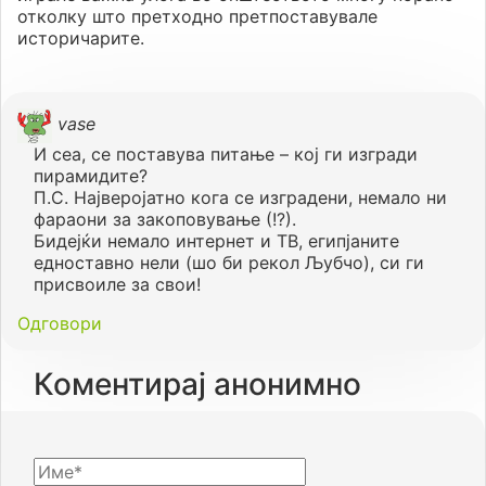
отколку што претходно претпоставувале
историчарите.
vase
И сеа, се поставува питање – кој ги изгради
пирамидите?
П.С. Најверојатно кога се изградени, немало ни
фараони за закоповување (!?).
Бидејќи немало интернет и ТВ, египјаните
едноставно нели (шо би рекол Љубчо), си ги
присвоиле за свои!
Одговори
Коментирај анонимно