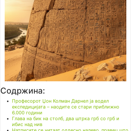
Содржина:
Професорот Џон Колман Дарнел ја водел
експедицијата – наодите се стари приближно
6.000 години
Глава на бик на столб, два штрка грб со грб и
ибис над нив
Натписите се читаат оддесно налево, правец што