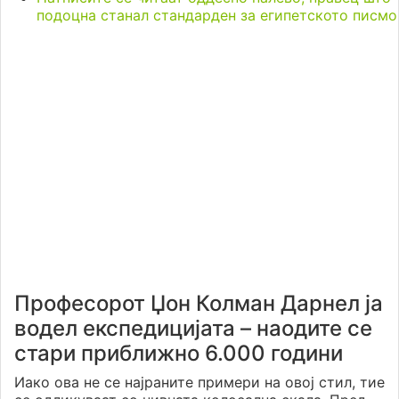
подоцна станал стандарден за египетското писмо
Професорот Џон Колман Дарнел ја
водел експедицијата – наодите се
стари приближно 6.000 години
Иако ова не се најраните примери на овој стил, тие