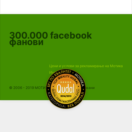
300.000
facebook
фанови
Цени и услови за рекламирање на Мотика
Импресум
© 2006 - 2019 МОТИКА, Сите права се задржани