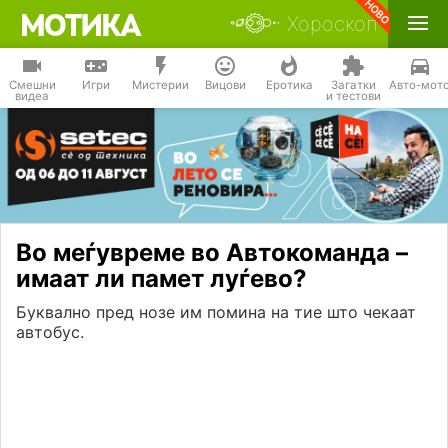
Хороскоп
Смешни
Игри
Мистерии
Вицови
Еротика
Загатки
Авто-мот
видеа
и тестови
Во меѓувреме во Автокоманда –
имаат ли памет луѓево?
Буквално пред нозе им помина на тие што чекаат
автобус.