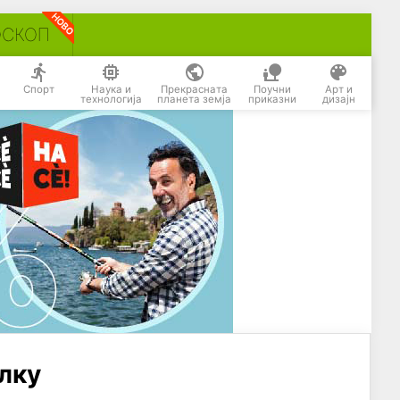
ОСКОП
Спорт
Наука и
Прекрасната
Поучни
Арт и
технологија
планета земја
приказни
дизајн
лку