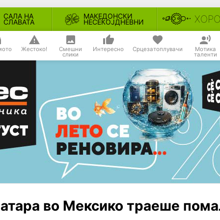
САЛА НА
МАКЕДОНСКИ
ХОР
СЛАВАТА
НЕСЕКОЈДНЕВНИ
мото
Жестоко!
Смешни
Интересно
Срцезатоплувачи
Мотика
слики
таленти
атара во Мексико траеше пома