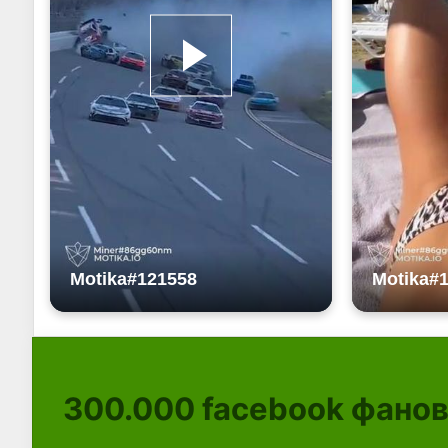
300.000
facebook фано