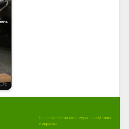
Цени и услови за рекламирање на Мотика
Импресум