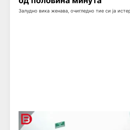
од половина минута
Залудно вика женава, очигледно тие си ја истер