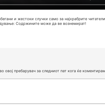
абегани и жестоки случки само за најхрабрите читатели
едување: Содржините може да ве вознемират!
 во овој пребарувач за следниот пат кога ќе коментирам