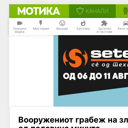
КАНАЛИ
Смешни
Мистерии
Вицови
Еротика
Загатки
Авто-
видеа
и тестови
Вооружениот грабеж на зл