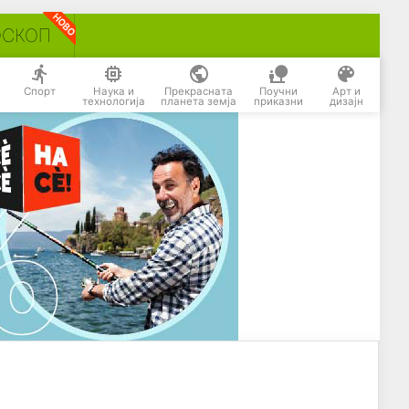
ОСКОП
Спорт
Наука и
Прекрасната
Поучни
Арт и
технологија
планета земја
приказни
дизајн