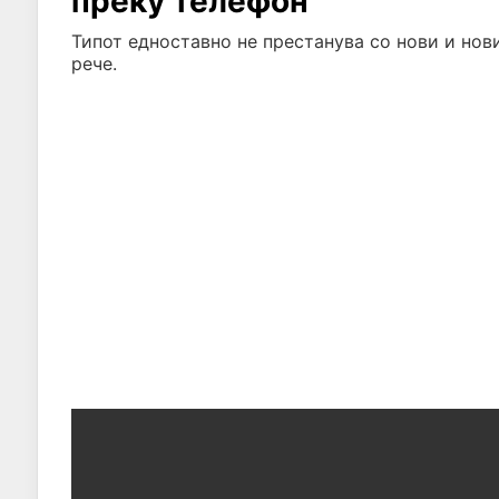
преку телефон
Типот едноставно не престанува со нови и нови
рече.