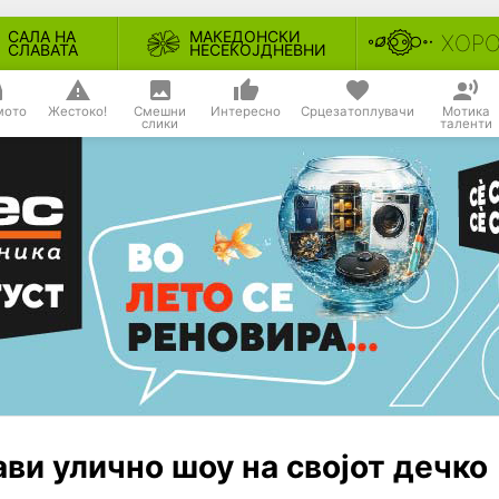
САЛА НА
МАКЕДОНСКИ
ХОР
СЛАВАТА
НЕСЕКОЈДНЕВНИ
мото
Жестоко!
Смешни
Интересно
Срцезатоплувачи
Мотика
слики
таленти
ви улично шоу на својот дечко