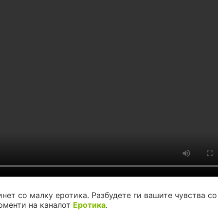
инет со малку еротика. Разбудете ги вашите чувства со
оменти на каналот
Еротика
.