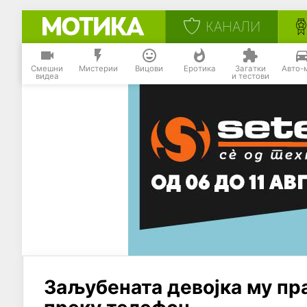
КАНАЛИ
Смешни
Мистерии
Вицови
Еротика
Загатки
Авто-
видеа
и тестови
Заљубената девојка му пра