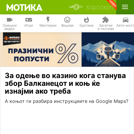
Хороскоп
Смешни
Игри
Мистерии
Вицови
Еротика
Загатки
Авто-мот
видеа
и тестови
За одење во казино кога станува
збор Балканецот и коњ ќе
изнајми ако треба
А коњот ги разбира инструкциите на Google Maps?