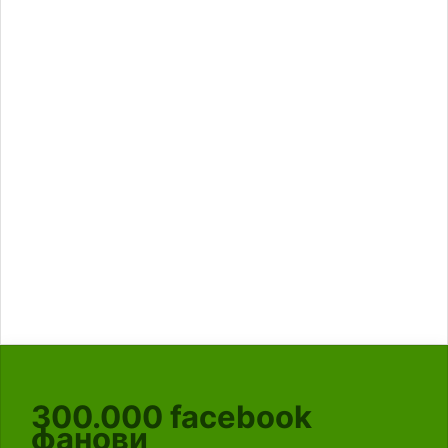
300.000
facebook
фанови