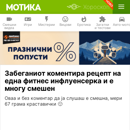
Хороскоп
Смешни
Игри
Мистерии
Вицови
Еротика
Загатки
Авто-мот
видеа
и тестови
Забеганиот коментира рецепт на
една фитнес инфлуенсерка и е
многу смешен
Оваа и без коментар да ја слушаш е смешна, мери
67 грама краставички 🙂