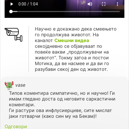
Научно е докажано дека смеењето
го продолжува животот. На
каналот
Смешни видеа
секојдневно се објавуваат по
повеќе вакви „продолжувачи на
животот“. Токму затоа и постои
Мотика, да ве насмее и да ви го
разубави секој ден од животот.
vase
Типов коментира симпатично, но и научно! Ги
имам гледано доста од неговите саркастични
коментари.
Ги растури ова инфлусиерциве, сите мислат
јаки готварчи (како син му на Бекам)!
Одговори