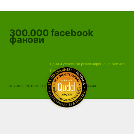
300.000
facebook
фанови
Цени и услови за рекламирање на Мотика
Импресум
© 2006 - 2019 МОТИКА, Сите права се задржани