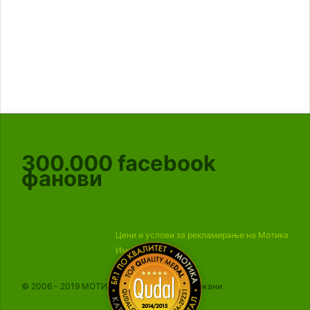
300.000
facebook
фанови
Цени и услови за рекламирање на Мотика
Импресум
© 2006 - 2019 МОТИКА, Сите права се задржани