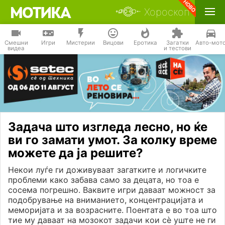
Хороскоп
Смешни
Игри
Мистерии
Вицови
Еротика
Загатки
Авто-мот
видеа
и тестови
Задача што изгледа лесно, но ќе
ви го замати умот. За колку време
можете да ја решите?
Некои луѓе ги доживуваат загатките и логичките
проблеми како забава само за децата, но тоа е
сосема погрешно. Ваквите игри даваат можност за
подобрување на вниманието, концентрацијата и
меморијата и за возрасните. Поентата е во тоа што
тие му даваат на мозокот задачи кои сè уште не ги