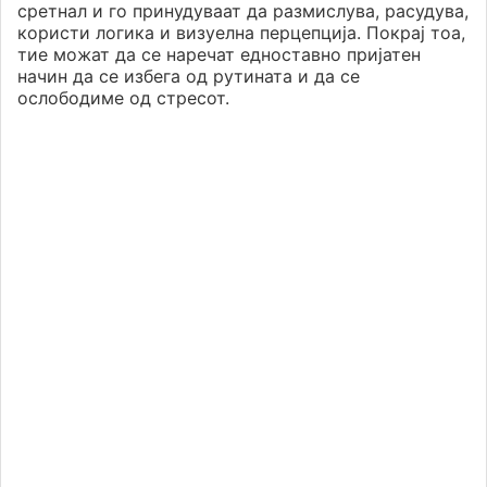
сретнал и го принудуваат да размислува, расудува,
користи логика и визуелна перцепција. Покрај тоа,
тие можат да се наречат едноставно пријатен
начин да се избега од рутината и да се
ослободиме од стресот.