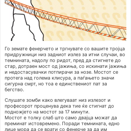
Го земате фенерчето и тргнувате со вашите тројца
придружници низ задниот излез за итни случаи, во
темнината, надолу по ридот, пред да стигнете до
стар, дотраен мост од јажиња, со искинати јажиња
и недостасувачки потпирачи за нозе. Мостот се
протега над голема клисура, а паѓањето значи
сигурна смрт, но тоа е единствениот пат за
бегство.
Слушате зомби како влегуваат низ излезот и
професорот проценува дека тие ќе стигнат до
подножјето на мостот за 17 минути.
Мостот е толку слаб што само двајца можат да
преминат истовремено. Поради темнината, едно
лице мора да се врати со фенерче за да им