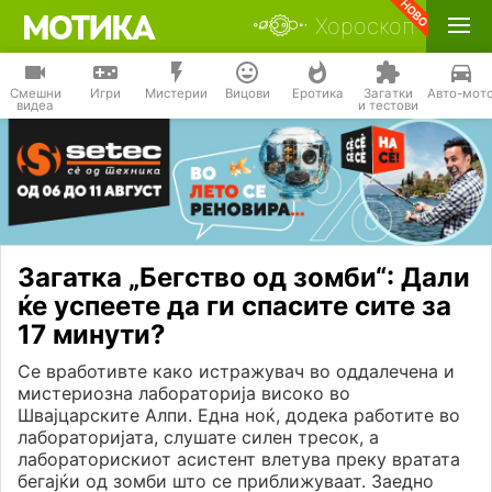
Хороскоп
Смешни
Игри
Мистерии
Вицови
Еротика
Загатки
Авто-мот
видеа
и тестови
Загатка „Бегство од зомби“: Дали
ќе успеете да ги спасите сите за
17 минути?
Се вработивте како истражувач во оддалечена и
мистериозна лабораторија високо во
Швајцарските Алпи. Една ноќ, додека работите во
лабораторијата, слушате силен тресок, а
лабораторискиот асистент влетува преку вратата
бегајќи од зомби што се приближуваат. Заедно