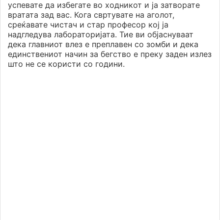
успевате да избегате во ходникот и ја затворате
вратата зад вас. Кога свртувате на аголот,
среќавате чистач и стар професор кој ја
надгледува лабораторијата. Тие ви објаснуваат
дека главниот влез е преплавен со зомби и дека
единствениот начин за бегство е преку заден излез
што не се користи со години.