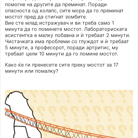
помогне на другите да преминат. Поради
опасноста од колапс, сите мора да го преминат
мостот пред да стигнат зомбите.
Вие сте млад истражувач и ви треба само 1
минута да го поминете мостот. Лабораториската
асистентка е малку побавна и ѝ требаат 2 минути.
Чистачката има проблеми со глуждот и ѝ требаат
5 минути, а професорот, поради артритис, му
требаат цели 10 минути да го помине мостот.
Како ќе ги пренесете сите преку мостот за 17
минути или помалку?