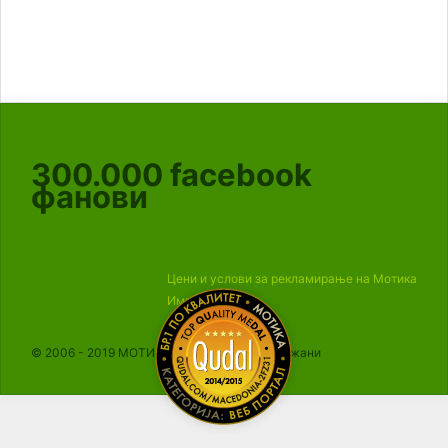
300.000
facebook
фанови
Цени и услови за рекламирање на Мотика
Импресум
© 2006 - 2019 МОТИКА, Сите права се задржани