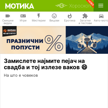
Хороскоп
Смешни
Игри
Мистерии
Вицови
Еротика
Загатки
Авто-мот
видеа
и тестови
Замислете најмите пејач на
свадба и тој излезе ваков 😄
На што е човеков