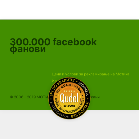
300.000
facebook
фанови
Цени и услови за рекламирање на Мотика
Импресум
© 2006 - 2019 МОТИКА, Сите права се задржани