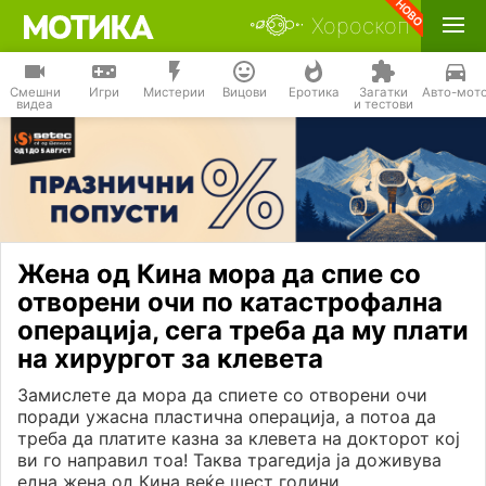
Хороскоп
Смешни
Игри
Мистерии
Вицови
Еротика
Загатки
Авто-мот
видеа
и тестови
Жена од Кина мора да спие со
отворени очи по катастрофална
операција, сега треба да му плати
на хирургот за клевета
Замислете да мора да спиете со отворени очи
поради ужасна пластична операција, а потоа да
треба да платите казна за клевета на докторот кој
ви го направил тоа! Таква трагедија ја доживува
една жена од Кина веќе шест години.