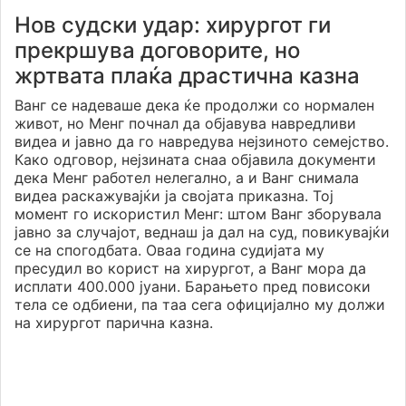
Нов судски удар: хирургот ги
прекршува договорите, но
жртвата плаќа драстична казна
Ванг се надеваше дека ќе продолжи со нормален
живот, но Менг почнал да објавува навредливи
видеа и јавно да го навредува нејзиното семејство.
Како одговор, нејзината снаа објавила документи
дека Менг работел нелегално, а и Ванг снимала
видеа раскажувајќи ја својата приказна. Тој
момент го искористил Менг: штом Ванг зборувала
јавно за случајот, веднаш ја дал на суд, повикувајќи
се на спогодбата. Оваа година судијата му
пресудил во корист на хирургот, а Ванг мора да
исплати 400.000 јуани. Барањето пред повисоки
тела се одбиени, па таа сега официјално му должи
на хирургот парична казна.