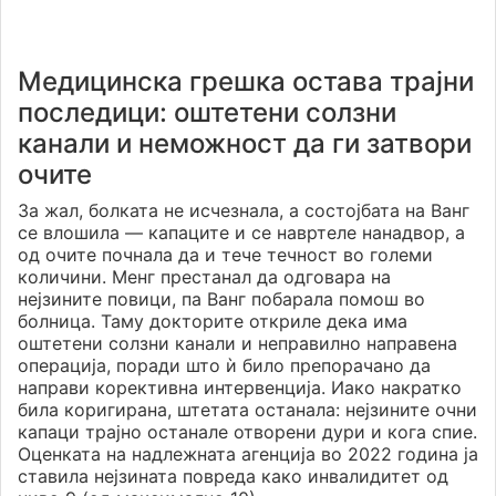
Медицинска грешка остава трајни
последици: оштетени солзни
канали и неможност да ги затвори
очите
За жал, болката не исчезнала, а состојбата на Ванг
се влошила — капаците и се навртеле нанадвор, а
од очите почнала да и тече течност во големи
количини. Менг престанал да одговара на
нејзините повици, па Ванг побарала помош во
болница. Таму докторите откриле дека има
оштетени солзни канали и неправилно направена
операција, поради што ѝ било препорачано да
направи корективна интервенција. Иако накратко
била коригирана, штетата останала: нејзините очни
капаци трајно останале отворени дури и кога спие.
Оценката на надлежната агенција во 2022 година ја
ставила нејзината повреда како инвалидитет од