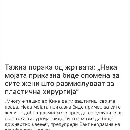
Тажна порака од жртвата: „Нека
мојата приказна биде опомена за
сите жени што размислуваат за
пластична хирургија“
„Многу е тешко во Кина да ги заштитиш своите
права. Нека мојата приказна биде пример за сите
жени — добро размислете пред да се одлучите за
естетска хирургија, бидејќи тоа може да биде
доживотно каење“, предупреди Ванг неодамна на
социјалните мрежи.