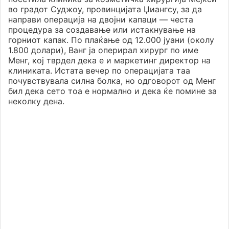
во градот Суджоу, провинцијата Џиангсу, за да
направи операција на двојни капаци — честа
процедура за создавање или истакнување на
горниот капак. По плаќање од 12.000 јуани (околу
1.800 долари), Ванг ја оперирал хирург по име
Менг, кој тврдел дека е и маркетинг директор на
клиниката. Истата вечер по операцијата таа
почувствувала силна болка, но одговорот од Менг
бил дека сето тоа е нормално и дека ќе помине за
неколку дена.