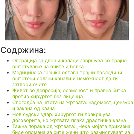
Содржина:
Операција за двојни капаци завршува со трајно
оштетување на очите и болка
Медицинска грешка остава трајни последици:
оштетени солзни канали и неможност да ги
затвори очите
Живот во депресија, осаменост и правна битка
против хирургот без лиценца
Спогодба на штета на жртвата: надомест, цензура
и закана од казна
Нов судски удар: хирургот ги прекршува
договорите, но жртвата плаќа драстична казна
Тажна порака од жртвата: „Нека мојата приказна
биде опомена за сите жени што размислуваат за