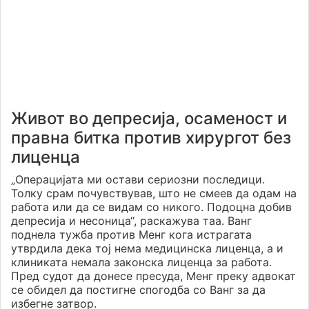
Живот во депресија, осаменост и
правна битка против хирургот без
лиценца
„Операцијата ми остави сериозни последици.
Толку срам почувствував, што не смеев да одам на
работа или да се видам со никого. Подоцна добив
депресија и несоница“, раскажува таа. Ванг
поднела тужба против Менг кога истрагата
утврдила дека тој нема медицинска лиценца, а и
клиниката немала законска лиценца за работа.
Пред судот да донесе пресуда, Менг преку адвокат
се обидел да постигне спогодба со Ванг за да
избегне затвор.