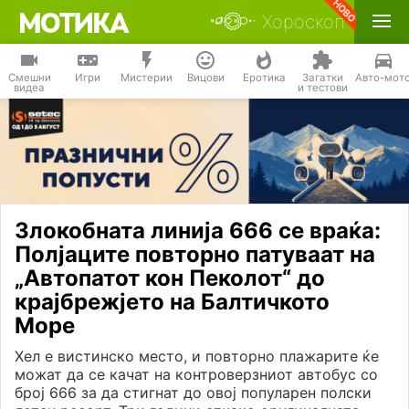
Хороскоп
Смешни
Игри
Мистерии
Вицови
Еротика
Загатки
Авто-мот
видеа
и тестови
Злокобната линија 666 се враќа:
Полјаците повторно патуваат на
„Автопатот кон Пеколот“ до
крајбрежјето на Балтичкото
Море
Хел е вистинско место, и повторно плажарите ќе
можат да се качат на контроверзниот автобус со
број 666 за да стигнат до овој популарен полски