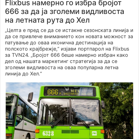
Flixbus намерно го избра бројот
666 за да ја зголеми видливоста
на летната рута до Хел
„Целта е пред се да се истакне сезонската линија и
да се привлече вниманието кон новата можност за
патување до оваа иконична дестинација на
полското крајбрежје,“ изјави портпарол на Flixbus
за TVN24. „Бројот 666 беше намерно избран како
дел од нашата маркетинг стратегија за да се
зголеми видливоста на оваа популарна летна
линија до Хел.“