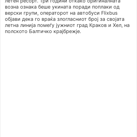
летен ресорт. Три години откако оригиналната
возна ознака беше укината поради поплаки од
верски групи, операторот на автобуси Flixbus
објави дека го враќа злогласниот број за својата
летна линија помеѓу јужниот град Краков и Хел, на
полското Балтичко крајбрежје.