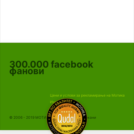
300.000
facebook
фанови
Цени и услови за рекламирање на Мотика
Импресум
© 2006 - 2019 МОТИКА, Сите права се задржани