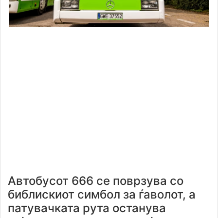
Автобусот 666 се поврзува со
библискиот симбол за ѓаволот, а
патувачката рута останува