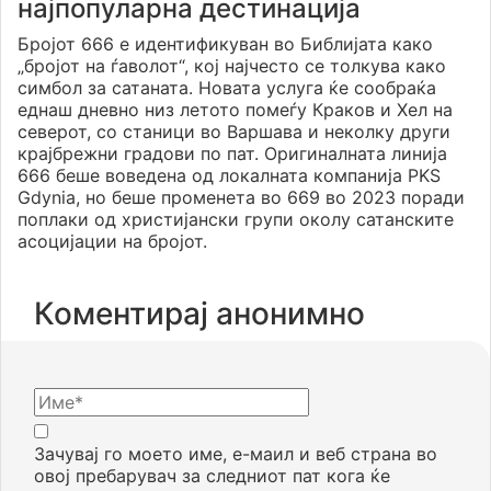
најпопуларна дестинација
Бројот 666 е идентификуван во Библијата како
„бројот на ѓаволот“, кој најчесто се толкува како
симбол за сатаната. Новата услуга ќе сообраќа
еднаш дневно низ летото помеѓу Краков и Хел на
северот, со станици во Варшава и неколку други
крајбрежни градови по пат. Оригиналната линија
666 беше воведена од локалната компанија PKS
Gdynia, но беше променета во 669 во 2023 поради
поплаки од христијански групи околу сатанските
асоцијации на бројот.
Коментирај анонимно
Зачувај го моето име, е-маил и веб страна во
овој пребарувач за следниот пат кога ќе