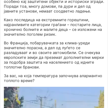
особено кај заштитени објекти и историски згради.
Поради тоа, многу домови, па дури и дел од
јавните установи, немаат соодветно ладење.
Како последица на екстремните горештини,
најранливите категории граѓани – постарите лица,
хронично болните и малите деца – се изложени на
значително поголем ризик.
Во Франција, побарувачката за клима-уреди
значително порасна, а дел од луѓето се
разладуваат и во своите автомобили. Се очекува
европските земји да преземат дополнителни мерки
за подобра заштита на населението од идните
топлотни бранови.
За вас, на која температура започнува алармантно
топлото време?