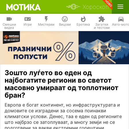
Хороскоп
Смешни
Игри
Мистерии
Вицови
Еротика
Загатки
Авто-мот
видеа
и тестови
Зошто луѓето во еден од
најбогатите региони во светот
масовно умираат од топлотниот
бран?
Европа е богат континент, но инфраструктурата и
домовите се изградени за сосема поинакви
климатски услови. Денес, таа е еден од регионите
што најбрзо се затоплуваат, а многу земји не се
подготвени за вакви екстремни горештини.