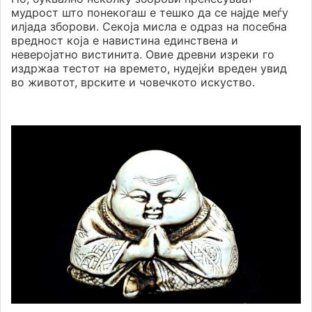
мудрост што понекогаш е тешко да се најде меѓу
илјада зборови. Секоја мисла е одраз на посебна
вредност која е навистина единствена и
неверојатно вистинита. Овие древни изреки го
издржаа тестот на времето, нудејќи вреден увид
во животот, врските и човечкото искуство.