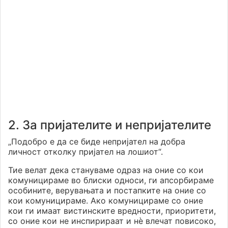
2. За пријателите и непријателите
„Подобро е да се биде непријател на добра
личност отколку пријател на лошиот“.
Тие велат дека стануваме одраз на оние со кои
комуницираме во блиски односи, ги апсорбираме
особините, верувањата и постапките на оние со
кои комуницираме. Ако комуницираме со оние
кои ги имаат вистинските вредности, приоритети,
со оние кои не инспирираат и нè влечат повисоко,