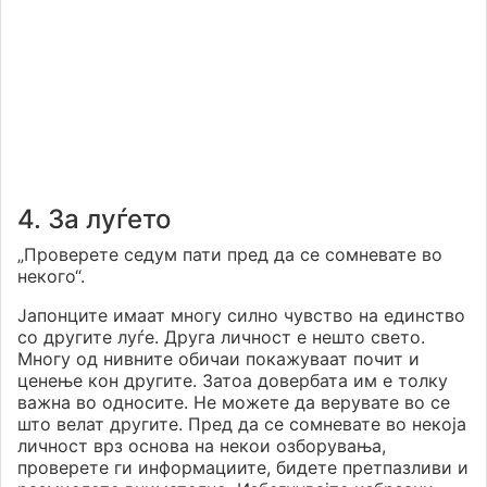
4. За луѓето
„Проверете седум пати пред да се сомневате во
некого“.
Јапонците имаат многу силно чувство на единство
со другите луѓе. Друга личност е нешто свето.
Многу од нивните обичаи покажуваат почит и
ценење кон другите. Затоа довербата им е толку
важна во односите. Не можете да верувате во се
што велат другите. Пред да се сомневате во некоја
личност врз основа на некои озборувања,
проверете ги информациите, бидете претпазливи и