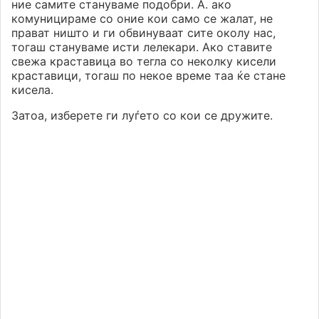
ние самите стануваме подобри. А. ако
комуницираме со оние кои само се жалат, не
прават ништо и ги обвинуваат сите околу нас,
тогаш стануваме исти лелекари. Ако ставите
свежа краставица во тегла со неколку кисели
краставици, тогаш по некое време таа ќе стане
кисела.
Затоа, изберете ги луѓето со кои се дружите.