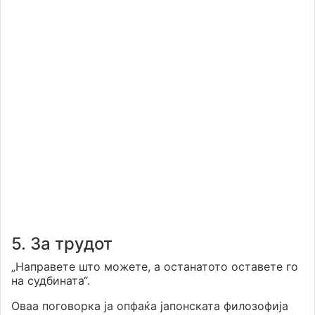
5. За трудот
„Направете што можете, а останатото оставете го
на судбината“.
Оваа поговорка ја опфаќа јапонската филозофија