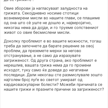
Овие зборови ја нагласуваат залудноста на
грижата. Секојдневно носиме стотици
вознемирени мисли во нашите глави, се плашиме
од она што сè уште не дошло и, најверојатно,
никогаш нема да дојде, и го труеме сопствениот
живот со овие бесмислени мисли.
Доколку проблемот е во вашите можности, тогаш
треба да започнете да барате решение за овој
проблем, да преземете мерки за негово
отстранување, а не само да изразувате
загриженост. Од друга страна, ако проблемот е
нерешлив, вашата грижа нема да го промени
исходот, туку само ќе доведе до негативни
последици. Дали некогаш сте размислувале зошто
најголем број луѓе во светот умираат од
кардиоваскуларни болести? Можеби причината се
нашите грижи и празните причини за загриженост?