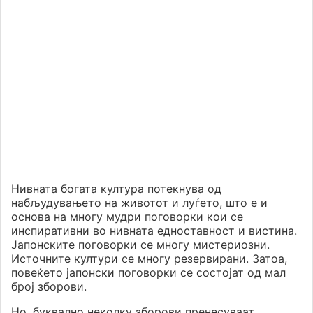
Нивната богата култура потекнува од
набљудувањето на животот и луѓето, што е и
основа на многу мудри поговорки кои се
инспиративни во нивната едноставност и вистина.
Јапонските поговорки се многу мистериозни.
Источните култури се многу резервирани. Затоа,
повеќето јапонски поговорки се состојат од мал
број зборови.
Но, буквално неколку зборови пренесуваат