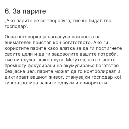
6. За парите
„Ако парите не се твој слуга, тие ќе бидат твој
господар“.
Оваа поговорка ја нагласува важноста на
внимателен пристап кон богатството. Ако ги
користите парите како алатка за да ги постигнете
своите цели и да ги задоволите вашите потреби,
тие ви служат како слуга. Меѓутоа, ако станете
премногу фокусирани на акумулирање богатство
без јасна цел, парите можат да го контролираат и
диктираат вашиот живот, станувајќи господар кој
ги контролира вашите одлуки и приоритети.