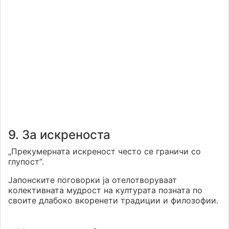
9. За искреноста
„Прекумерната искреност често се граничи со
глупост“.
Јапонските поговорки ја отелотворуваат
колективната мудрост на културата позната по
своите длабоко вкоренети традиции и филозофии.