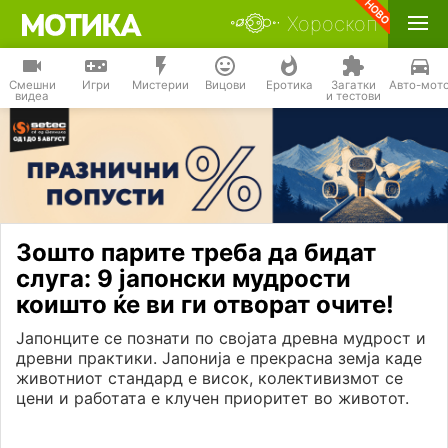
Хороскоп
Смешни
Игри
Мистерии
Вицови
Еротика
Загатки
Авто-мот
видеа
и тестови
Зошто парите треба да бидат
слуга: 9 јапонски мудрости
коишто ќе ви ги отворат очите!
Јапонците се познати по својата древна мудрост и
древни практики. Јапонија е прекрасна земја каде
животниот стандард е висок, колективизмот се
цени и работата е клучен приоритет во животот.