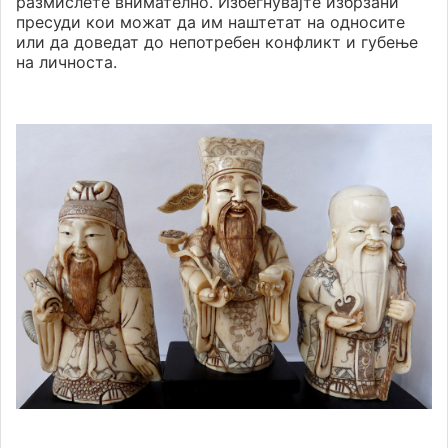
размислете внимателно. Избегнувајте избрзани
пресуди кои можат да им наштетат на односите
или да доведат до непотребен конфликт и губење
на личноста.