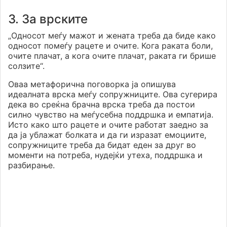
3. За врските
„Односот меѓу мажот и жената треба да биде како
односот помеѓу рацете и очите. Кога раката боли,
очите плачат, а кога очите плачат, раката ги брише
солзите“.
Оваа метафорична поговорка ја опишува
идеалната врска меѓу сопружниците. Ова сугерира
дека во среќна брачна врска треба да постои
силно чувство на меѓусебна поддршка и емпатија.
Исто како што рацете и очите работат заедно за
да ја ублажат болката и да ги изразат емоциите,
сопружниците треба да бидат еден за друг во
моменти на потреба, нудејќи утеха, поддршка и
разбирање.