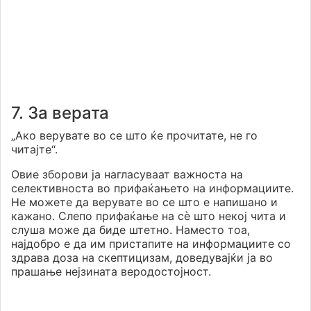
7. За верата
„Ако верувате во се што ќе прочитате, не го
читајте“.
Овие зборови ја нагласуваат важноста на
селективноста во прифаќањето на информациите.
Не можете да верувате во се што е напишано и
кажано. Слепо прифаќање на сè што некој чита и
слуша може да биде штетно. Наместо тоа,
најдобро е да им пристапите на информациите со
здрава доза на скептицизам, доведувајќи ја во
прашање нејзината веродостојност.