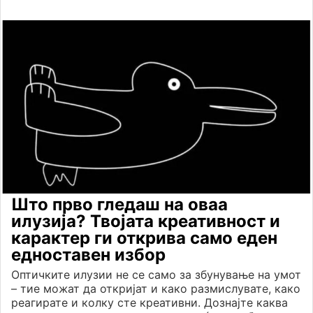
Што прво гледаш на оваа
илузија? Твојата креативност и
карактер ги открива само еден
едноставен избор
Оптичките илузии не се само за збунување на умот
– тие можат да откријат и како размислувате, како
реагирате и колку сте креативни. Дознајте каква