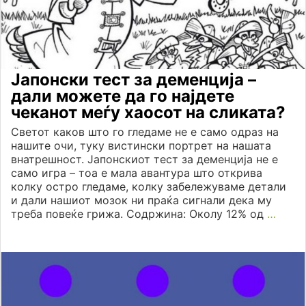
Јапонски тест за деменција –
дали можете да го најдете
чеканот меѓу хаосот на сликата?
Светот каков што го гледаме не е само одраз на
нашите очи, туку вистински портрет на нашата
внатрешност. Јапонскиот тест за деменција не е
само игра – тоа е мала авантура што открива
колку остро гледаме, колку забележуваме детали
и дали нашиот мозок ни праќа сигнали дека му
треба повеќе грижа. Содржина: Околу 12% од
…