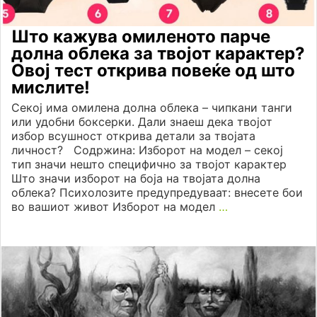
Што кажува омиленото парче
долна облека за твојот карактер?
Овој тест открива повеќе од што
мислите!
Секој има омиленa долна облека – чипкани танги
или удобни боксерки. Дали знаеш дека твојот
избор всушност открива детали за твојата
личност? Содржина: Изборот на модел – секој
тип значи нешто специфично за твојот карактер
Што значи изборот на боја на твојата долна
облека? Психолозите предупредуваат: внесете бои
во вашиот живот Изборот на модел
…