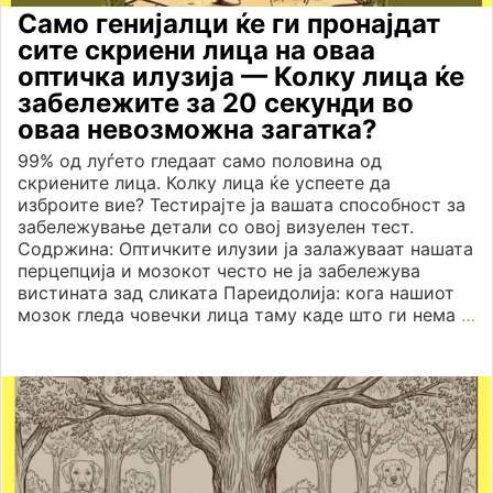
Само генијалци ќе ги пронајдат
сите скриени лица на оваа
оптичка илузија — Колку лица ќе
забележите за 20 секунди во
оваа невозможна загатка?
99% од луѓето гледаат само половина од
скриените лица. Колку лица ќе успеете да
изброите вие? Тестирајте ја вашата способност за
забележување детали со овој визуелен тест.
Содржина: Оптичките илузии ја залажуваат нашата
перцепција и мозокот често не ја забележува
вистината зад сликата Пареидолија: кога нашиот
мозок гледа човечки лица таму каде што ги нема
…