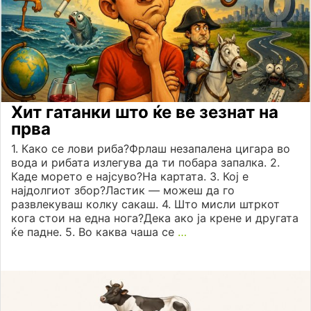
Хит гатанки што ќе ве зезнат на
прва
1. Како се лови риба?Фрлаш незапалена цигара во
вода и рибата излегува да ти побара запалка. 2.
Каде морето е најсуво?На картата. 3. Кој е
најдолгиот збор?Ластик — можеш да го
развлекуваш колку сакаш. 4. Што мисли штркот
кога стои на една нога?Дека ако ја крене и другата
ќе падне. 5. Во каква чаша се
…