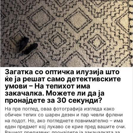
Загатка со оптичка илузија што
ќе ја решат само детективските
умови – На тепихот има
закачалка. Можете ли да ја
пронајдете за 30 секунди?
На прв поглед, оваа фотографија изгледа како
обичен тепих со шарен дезен и пар чевли фрлени
на подот. Но, ако погледнете повнимателно – има
еден предмет кој лукаво се крие пред вашите очи.
Вашиот предизвик: пронајдете ја закачалката за