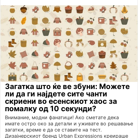
Загатка што ќе ве збуни: Можете
ли да ги најдете сите чанти
скриени во есенскиот хаос за
помалку од 10 секунди?
Внимание, модни фанатици! Ако сметате дека
имате остро око за детали и уживате во решавање
загатки, време е да се ставите на тест.
Дизајнерскиот бренд Urban Expressions креираше