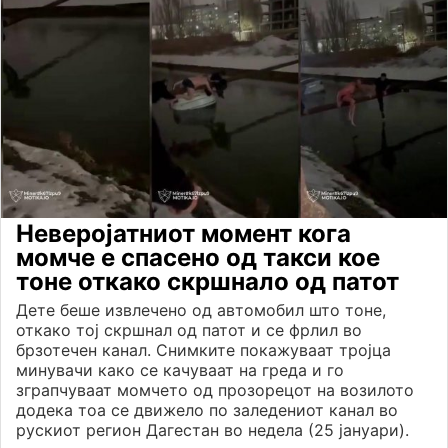
Неверојатниот момент кога
момче е спасено од такси кое
тоне откако скршнало од патот
Дете беше извлечено од автомобил што тоне,
откако тој скршнал од патот и се фрлил во
брзотечен канал. Снимките покажуваат тројца
минувачи како се качуваат на греда и го
зграпчуваат момчето од прозорецот на возилото
додека тоа се движело по заледениот канал во
рускиот регион Дагестан во недела (25 јануари).