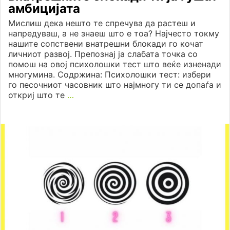
амбицијата
Мислиш дека нешто те спречува да растеш и
напредуваш, а не знаеш што е тоа? Најчесто токму
нашите сопствени внатрешни блокади го кочат
личниот развој. Препознај ја слабата точка со
помош на овој психолошки тест што веќе изненади
многумина. Содржина: Психолошки тест: избери
го песочниот часовник што најмногу ти се допаѓа и
откриј што те
…