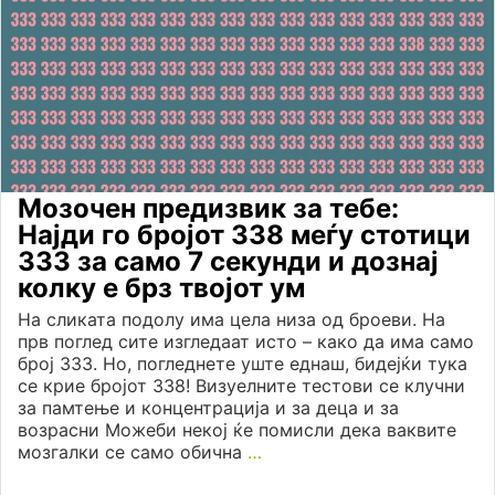
Мозочен предизвик за тебе:
Најди го бројот 338 меѓу стотици
333 за само 7 секунди и дознај
колку е брз твојот ум
На сликата подолу има цела низа од броеви. На
прв поглед сите изгледаат исто – како да има само
број 333. Но, погледнете уште еднаш, бидејќи тука
се крие бројот 338! Визуелните тестови се клучни
за памтење и концентрација и за деца и за
возрасни Можеби некој ќе помисли дека ваквите
мозгалки се само обична
…