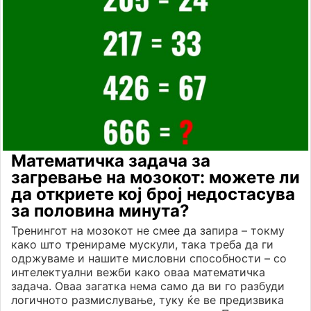
Математичка задача за
загревање на мозокот: можете ли
да откриете кој број недостасува
за половина минута?
Тренингот на мозокот не смее да запира – токму
како што тренираме мускули, така треба да ги
одржуваме и нашите мисловни способности – со
интелектуални вежби како оваа математичка
задача. Оваа загатка нема само да ви го разбуди
логичното размислување, туку ќе ве предизвика