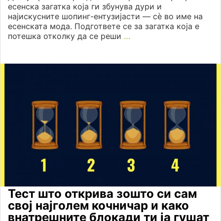
есенска загатка која ги збунува дури и
најискусните шопинг-ентузијасти — сѐ во име на
есенската мода. Подгответе се за загатка која е
потешка отколку да се реши
…
Тест што открива зошто си сам
свој најголем кочничар и како
внатрешните блокади ти ја гушат