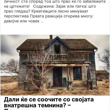
личност сте според тоа што прво ќе го забележите
на цртежите! Содржина: Зајак или патка: што
прво гледаш? Креативците лесно менуваат
перспектива Првата реакција открива многу:
девојче или човек
…
Дали ќе се соочите со својата
внатрешна темнина? –