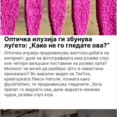
Оптичка илузија ги збунува
луѓето: „Како не го гледате ова?“
Оптичка илузија предизвикува жестока дебата на
интернет: дали на фотографијата има розева слуз
или четири виљушки поставени на розево крпа?
Мозокот не може да разбере: Што е навистина
прикажано? Во вирално видео на ТикТок,
креаторката Лекси Натоли, позната како
@yolkfatherr, ги предизвикува гледачите: „Кога
првпат го видовте ова, дали видовте некаква
чудна, розева слуз која
…