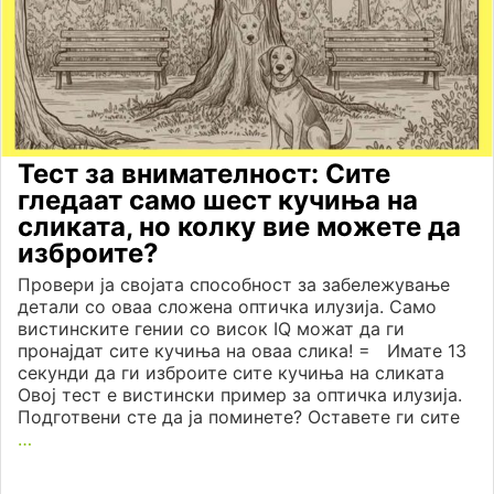
Тест за внимателност: Сите
гледаат само шест кучиња на
сликата, но колку вие можете да
изброите?
Провери ја својата способност за забележување
детали со оваа сложена оптичка илузија. Само
вистинските гении со висок IQ можат да ги
пронајдат сите кучиња на оваа слика! = Имате 13
секунди да ги изброите сите кучиња на сликата
Овој тест е вистински пример за оптичка илузија.
Подготвени сте да ја поминете? Оставете ги сите
…