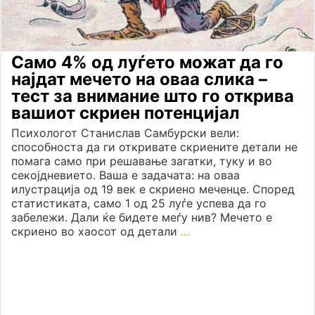
Само 4% од луѓето можат да го
најдат мечето на оваа слика –
тест за внимание што го открива
вашиот скриен потенцијал
Психологот Станислав Самбурски вели:
способноста да ги откривате скриените детали не
помага само при решавање загатки, туку и во
секојдневието. Ваша е задачата: на оваа
илустрација од 19 век е скриено меченце. Според
статистиката, само 1 од 25 луѓе успева да го
забележи. Дали ќе бидете меѓу нив? Мечето е
скриено во хаосот од детали
…