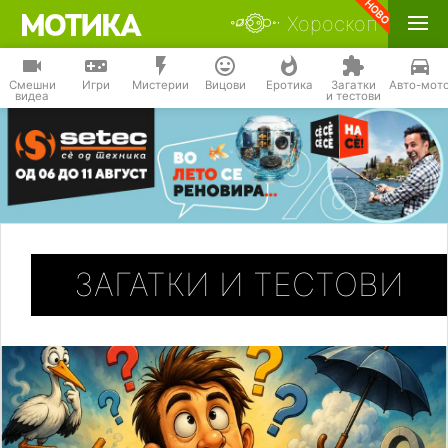
Хороскоп
Смешни
Игри
Мистерии
Вицови
Еротика
Загатки
Авто-мот
видеа
и тестови
ЗАГАТКИ И ТЕСТОВИ