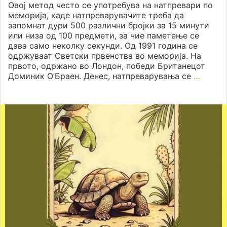
Овој метод често се употребува на натпревари по
меморија, каде натпреварувачите треба да
запомнат дури 500 различни бројки за 15 минути
или низа од 100 предмети, за чие паметење се
дава само неколку секунди. Од 1991 година се
одржуваат Светски првенства во меморија. На
првото, одржано во Лондон, победи Британецот
Доминик О’Браен. Денес, натпреварувања се
…