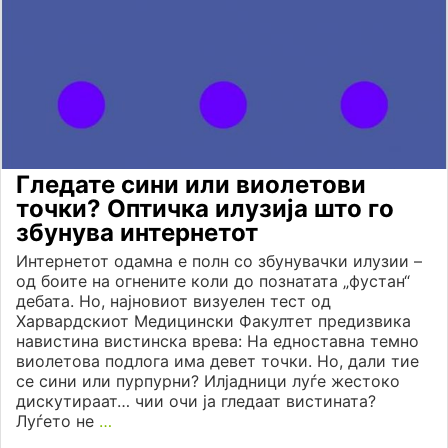
Гледате сини или виолетови
точки? Оптичка илузија што го
збунува интернетот
Интернетот одамна е полн со збунувачки илузии –
од боите на огнените коли до познатата „фустан“
дебата. Но, најновиот визуелен тест од
Харвардскиот Медицински Факултет предизвика
навистина вистинска врева: На едноставна темно
виолетова подлога има девет точки. Но, дали тие
се сини или пурпурни? Илјадници луѓе жестоко
дискутираат… чии очи ја гледаат вистината?
Луѓето не
…