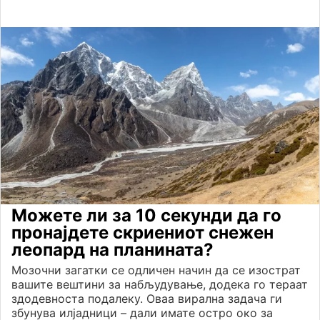
Можете ли за 10 секунди да го
пронајдете скриениот снежен
леопард на планината?
Мозочни загатки се одличен начин да се изострат
вашите вештини за набљудување, додека го тераат
здодевноста подалеку. Оваа вирална задача ги
збунува илјадници – дали имате остро око за