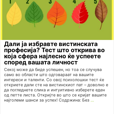
Дали ја избравте вистинската
професија? Тест што открива во
која сфера најлесно ќе успеете
според вашата личност
Секој може да биде успешен, но тоа се случува
само во области што одговараат на вашите
интереси и таленти. Со овој психолошки тест ќе
откриете дали сте на вистинскиот пат – доволно е
да погледнете слика и интуитивно изберете еден
од петте листа. Откријте во што се кријат вашите
најголеми шанси за успех! Содржина: Без
…