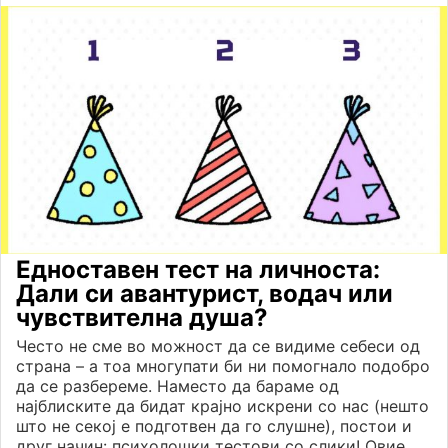
Едноставен тест на личноста:
Дали си авантурист, водач или
чувствителна душа?
Често не сме во можност да се видиме себеси од
страна – а тоа многупати би ни помогнало подобро
да се разбереме. Наместо да бараме од
најблиските да бидат крајно искрени со нас (нешто
што не секој е подготвен да го слушне), постои и
друг начин: психолошки тестови со слики! Овие