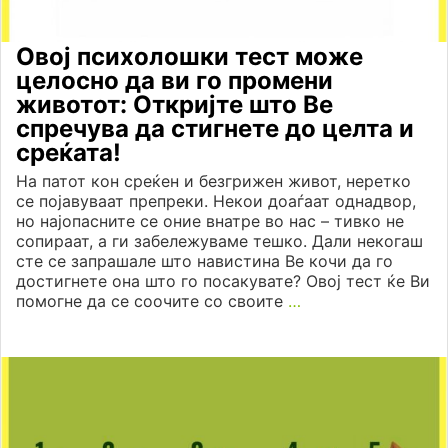
Овој психолошки тест може
целосно да ви го промени
животот: Откријте што Ве
спречува да стигнете до целта и
среќата!
На патот кон среќен и безгрижен живот, неретко
се појавуваат препреки. Некои доаѓаат однадвор,
но најопасните се оние внатре во нас – тивко не
сопираат, а ги забележуваме тешко. Дали некогаш
сте се запрашале што навистина Ве кочи да го
достигнете она што го посакувате? Овој тест ќе Ви
помогне да се соочите со своите
…