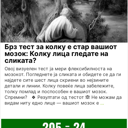
Брз тест за колку е стар вашиот
мозок: Колку лица гледате на
сликата?
Овој визуелен тест ја мери флексибилноста на
мозокот. Погледнете ја сликата и обидете се да ги
најдете сите шест лица скриени во нејзините
детали и линии. Колку повеќе лица забележите,
толку помлад и поспособен е вашиот мозок.
Спремни? 🍀 Резултати од тестот 🙈 Не можам да
видам ниту едно лице — вашиот мозок е
…