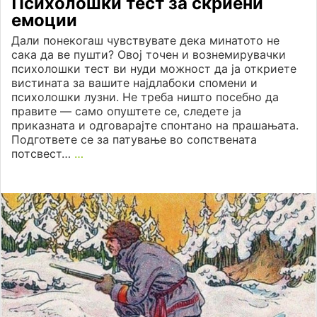
Психолошки тест за скриени
емоции
Дали понекогаш чувствувате дека минатото не
сака да ве пушти? Овој точен и вознемирувачки
психолошки тест ви нуди можност да ја откриете
вистината за вашите најдлабоки спомени и
психолошки лузни. Не треба ништо посебно да
правите — само опуштете се, следете ја
приказната и одговарајте спонтано на прашањата.
Подгответе се за патување во сопствената
потсвест…
…