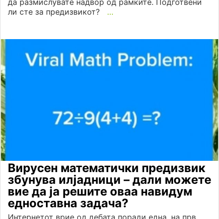
да размислувате надвор од рамките. Подготвени
ли сте за предизвикот?
…
Вирусен математички предизвик
збунува илјадници – дали можете
вие да ја решите оваа навидум
едноставна задача?
Интернетот врие од дебата поради една, на прв