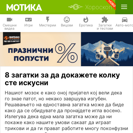
Хороскоп
Смешни
Игри
Мистерии
Вицови
Еротика
Загатки
Авто-мот
видеа
и тестови
8 загатки за да докажете колку
сте искусни
Нашиот мозок е како оној пријател кој вели дека
го знае патот, но некако завршува изгубен.
Решавањето на едноставна загатка може да биде
како да се обидувате да пронајдете игла восено.
Излегува дека една мала загатка може да ни
покаже како нашите умови сакаат да играат
трикови и да ги прават работите многу поконфузни