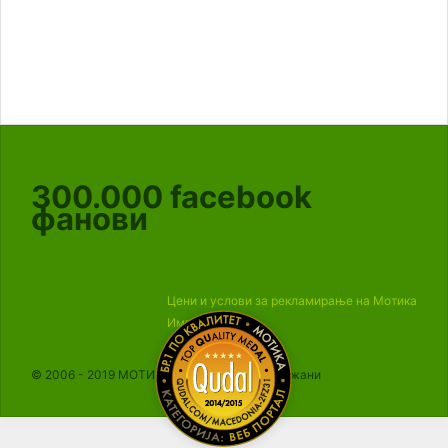
300.000
facebook
фанови
Цени и услови за рекламирање на Мотика
Импресум
© 2006 - 2019 МОТИКА, Сите права се задржани