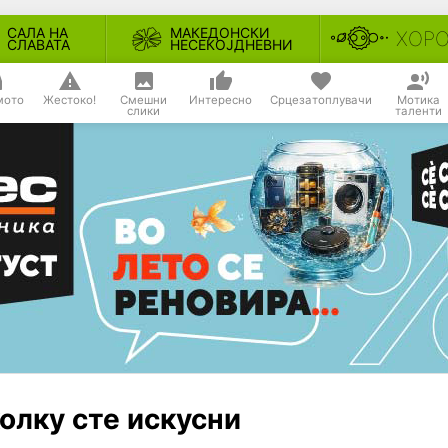
САЛА НА
МАКЕДОНСКИ
ХОР
СЛАВАТА
НЕСЕКОЈДНЕВНИ
мото
Жестоко!
Смешни
Интересно
Срцезатоплувачи
Мотика
слики
таленти
колку сте искусни