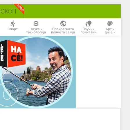
ОСКОП
Спорт
Наука и
Прекрасната
Поучни
Арт и
технологија
планета земја
приказни
дизајн