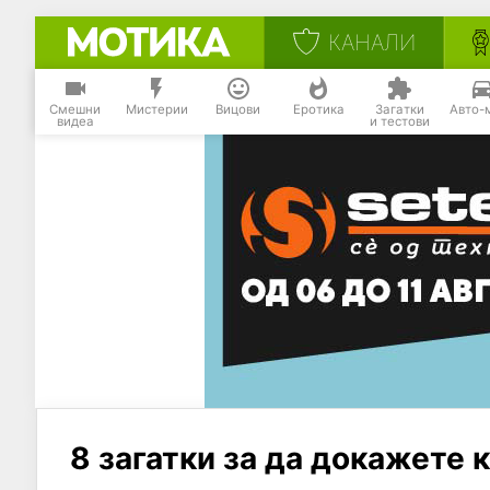
КАНАЛИ
Смешни
Мистерии
Вицови
Еротика
Загатки
Авто-
видеа
и тестови
8 загатки за да докажете 