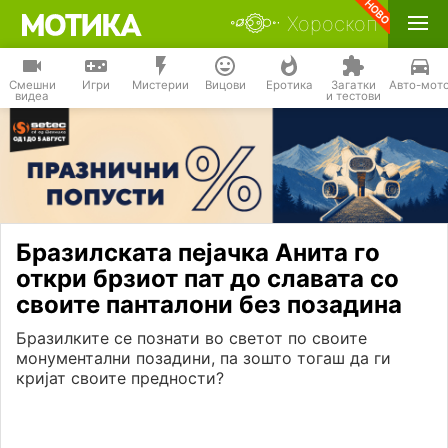
Хороскоп
Смешни
Игри
Мистерии
Вицови
Еротика
Загатки
Авто-мот
видеа
и тестови
Бразилската пејачка Анита го
откри брзиот пат до славата со
своите панталони без позадина
Бразилките се познати во светот по своите
монументални позадини, па зошто тогаш да ги
кријат своите предности?