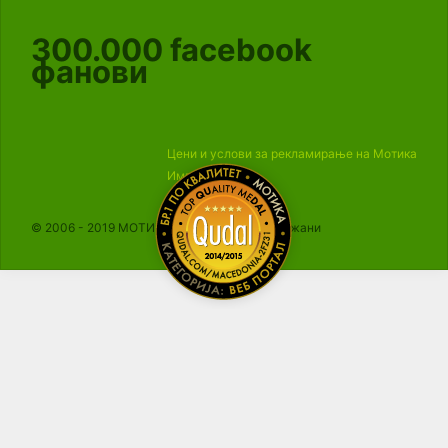
300.000
facebook
фанови
Цени и услови за рекламирање на Мотика
Импресум
© 2006 - 2019 МОТИКА, Сите права се задржани