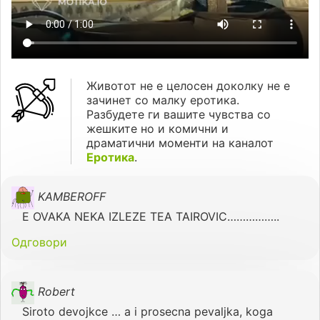
Животот не е целосен доколку не е
зачинет со малку еротика.
Разбудете ги вашите чувства со
жешките но и комични и
драматични моменти на каналот
Еротика
.
KAMBEROFF
E OVAKA NEKA IZLEZE TEA TAIROVIC……………..
Одговори
Robert
Siroto devojkce … a i prosecna pevaljka, koga