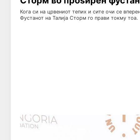
Сторм во проѕирен фустан
Кога си на црвениот тепих и сите очи се впере
Фустанот на Талија Сторм го прави токму тоа.