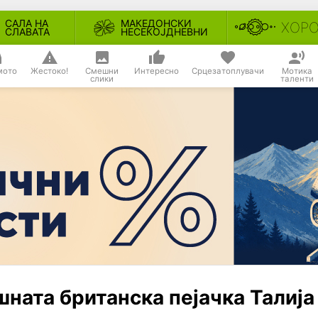
САЛА НА
МАКЕДОНСКИ
ХОР
СЛАВАТА
НЕСЕКОЈДНЕВНИ
мото
Жестоко!
Смешни
Интересно
Срцезатоплувачи
Мотика
слики
таленти
шната британска пејачка Талија