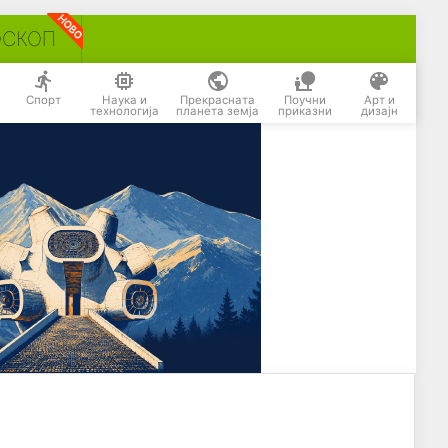
ОСКОП
Спорт
Наука и
Прекрасната
Поучни
Арт и
технологија
планета земја
приказни
дизајн