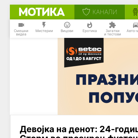
КАНАЛИ
Смешни
Мистерии
Вицови
Еротика
Загатки
Авто-
видеа
и тестови
Девојка на денот: 24-годи