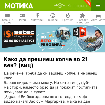
Хороскоп
Смешни
Игри
Мистерии
Вицови
Еротика
Загатки
Авто-мот
видеа
и тестови
Како да прешиеш копче во 21
век? (виц)
Да речеме, треба да си зашиеш копче, а не знаеш
како.
Бараш видео – има многу. Но сите тие јутјуб-
мајстори, наместо брзо да ја покажат постапката,
почнуваат да ја тупат:
„Здраво! Ви благодарам што го гледате мојот
видео канал! Јас сум Маргарита, мајка на две