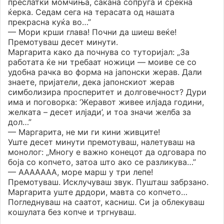
преслатки момчиња, сакана сопруга и среќна
ќерка. Седам сега на терасата од нашата
прекрасна куќа во…”
— Мори крши глава! Почни да шиеш веќе!
Премотуваш десет минути.
Маргарита како да почнува со туторијал: „За
работата ќе ни требаат ножици — моиве се со
удобна рачка во форма на јапонски жерав. Дали
знаете, пријатели, дека јапонскиот жерав
симболизира просперитет и долговечност? Дури
има и поговорка: ‘Жеравот живее илјада години,
желката – десет илјади’, и тоа значи желба за
дол…”
— Маргарита, не ми ги кини живците!
Уште десет минути премотуваш, налетуваш на
монолог: „Многу е важно конецот да одговара по
боја со копчето, затоа што ако се разликува…”
— ААААААА, море марш у три лепе!
Премотуваш. Исклучуваш звук. Пушташ забрзано.
Маргарита уште дрдори, мавта со копчето…
Погледнуваш на саатот, касниш. Си ја облекуваш
кошулата без копче и тргнуваш.