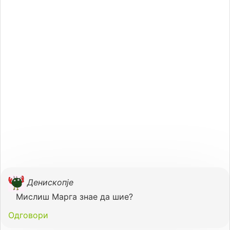
Денископје
Мислиш Марга знае да шие?
Одговори