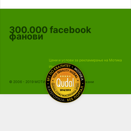
300.000
facebook
фанови
Цени и услови за рекламирање на Мотика
Импресум
© 2006 - 2019 МОТИКА, Сите права се задржани