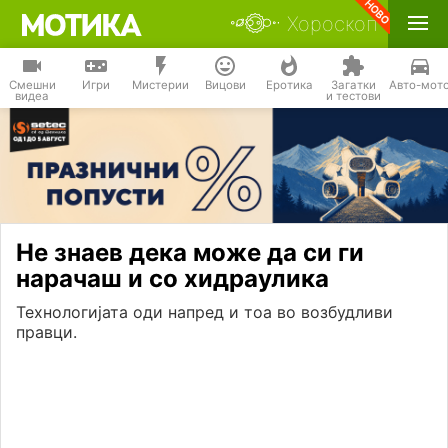
Хороскоп
Смешни
Игри
Мистерии
Вицови
Еротика
Загатки
Авто-мот
видеа
и тестови
Не знаев дека може да си ги
нарачаш и со хидраулика
Технологијата оди напред и тоа во возбудливи
правци.