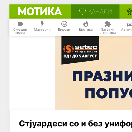
КАНАЛИ
Смешни
Мистерии
Вицови
Еротика
Загатки
Авто-
видеа
и тестови
Стјуардеси со и без униф