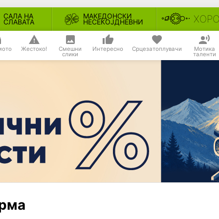
САЛА НА
МАКЕДОНСКИ
ХОР
СЛАВАТА
НЕСЕКОЈДНЕВНИ
мото
Жестоко!
Смешни
Интересно
Срцезатоплувачи
Мотика
слики
таленти
орма