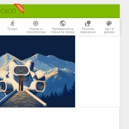
ОСКОП
Спорт
Наука и
Прекрасната
Поучни
Арт и
технологија
планета земја
приказни
дизајн