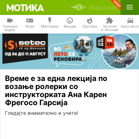
Хороскоп
Смешни
Игри
Мистерии
Вицови
Еротика
Загатки
Авто-мот
видеа
и тестови
Време е за една лекција по
возање ролерки со
инструкторката Ана Карен
Фрегосо Гарсија
Гледајте внимателно и учете!