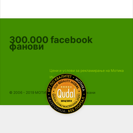
300.000
facebook
фанови
Цени и услови за рекламирање на Мотика
Импресум
© 2006 - 2019 МОТИКА, Сите права се задржани