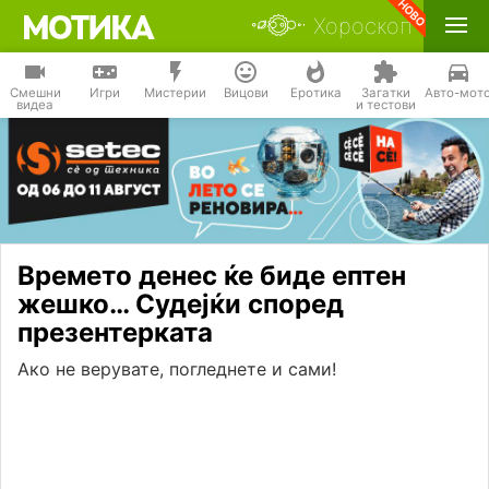
Хороскоп
Смешни
Игри
Мистерии
Вицови
Еротика
Загатки
Авто-мот
видеа
и тестови
Времето денес ќе биде ептен
жешко… Судејќи според
презентерката
Ако не верувате, погледнете и сами!