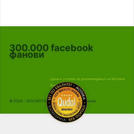
300.000
facebook
фанови
Цени и услови за рекламирање на Мотика
Импресум
© 2006 - 2019 МОТИКА, Сите права се задржани