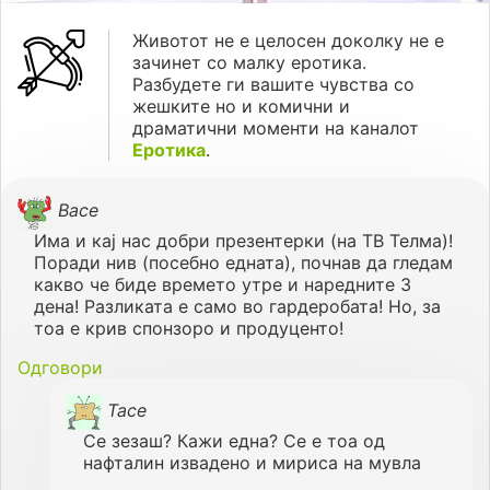
Животот не е целосен доколку не е
зачинет со малку еротика.
Разбудете ги вашите чувства со
жешките но и комични и
драматични моменти на каналот
Еротика
.
Васе
Има и кај нас добри презентерки (на ТВ Телма)!
Поради нив (посебно едната), почнав да гледам
какво че биде времето утре и наредните 3
дена! Разликата е само во гардеробата! Но, за
тоа е крив спонзоро и продуценто!
Одговори
Тасе
Се зезаш? Кажи една? Се е тоа од
нафталин извадено и мириса на мувла