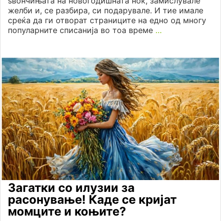
ѕвончињата на новогодишната ноќ, замислувале
желби и, се разбира, си подарувале. И тие имале
среќа да ги отворат страниците на едно од многу
популарните списанија во тоа време
…
Загатки со илузии за
расонување! Каде се кријат
момците и коњите?