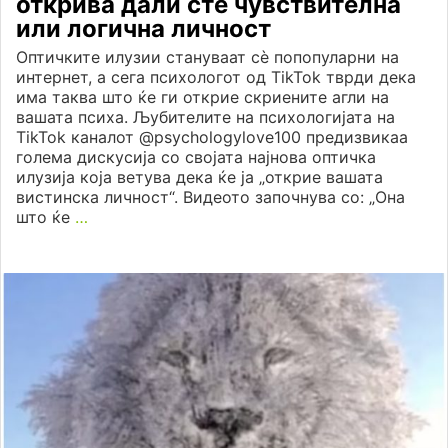
открива дали сте чувствителна
или логична личност
Оптичките илузии стануваат сè попопуларни на
интернет, а сега психологот од TikTok тврди дека
има таква што ќе ги открие скриените агли на
вашата психа. Љубителите на психологијата на
TikTok каналот @psychologylove100 предизвикаа
голема дискусија со својата најнова оптичка
илузија која ветува дека ќе ја „открие вашата
вистинска личност“. Видеото започнува со: „Она
што ќе
…