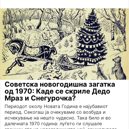
Советска новогодишна загатка
од 1970: Каде се скриле Дедо
Мраз и Снегурочка?
Периодот околу Новата Година е најубавиот
период. Секогаш ја очекуваме со возбуда и
исчекување на нешто чудесно. Така било и во
далечната 1970 година: луѓето ги слушале