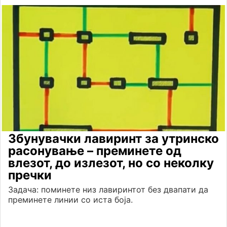
Збунувачки лавиринт за утринско
расонување – преминете од
влезот, до излезот, но со неколку
пречки
Задача: поминете низ лавиринтот без двапати да
преминете линии со иста боја.