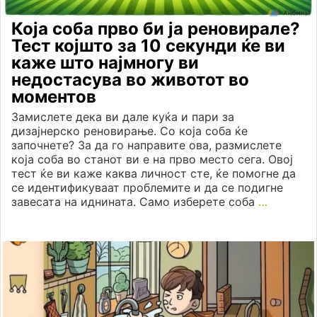
Која соба прво би ја реновирале?
Тест којшто за 10 секунди ќе ви
каже што најмногу ви
недостасува во животот во
моментов
Замислете дека ви дале куќа и пари за
дизајнерско реновирање. Со која соба ќе
започнете? За да го направите ова, размислете
која соба во станот ви е на прво место сега. Овој
тест ќе ви каже каква личност сте, ќе помогне да
се идентификуваат проблемите и да се подигне
завесата на иднината. Само изберете соба
…