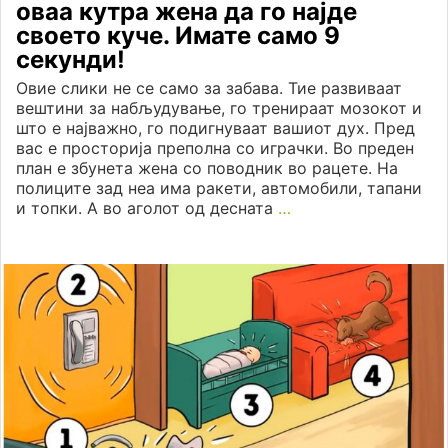
оваа кутра жена да го најде
своето куче. Имате само 9
секунди!
Овие слики не се само за забава. Тие развиваат
вештини за набљудување, го тренираат мозокот и
што е најважно, го подигнуваат вашиот дух. Пред
вас е просторија преполна со играчки. Во преден
план е збунета жена со поводник во рацете. На
полиците зад неа има ракети, автомобили, тапани
и топки. А во аголот од десната
…