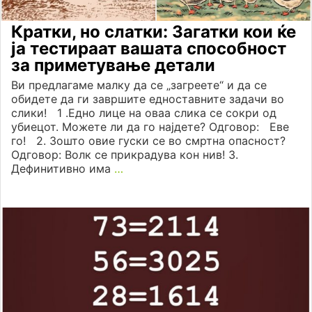
Кратки, но слатки: Загатки кои ќе
ја тестираат вашата способност
за приметување детали
Ви предлагаме малку да се „загреете“ и да се
обидете да ги завршите едноставните задачи во
слики! 1 .Едно лице на оваа слика се сокри од
убиецот. Можете ли да го најдете? Одговор: Еве
го! 2. Зошто овие гуски се во смртна опасност?
Одговор: Волк се прикрадува кон нив! 3.
Дефинитивно има
…