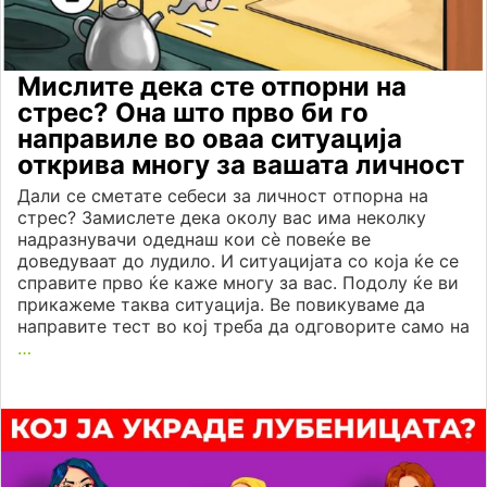
Мислите дека сте отпорни на
стрес? Она што прво би го
направиле во оваа ситуација
открива многу за вашата личност
Дали се сметате себеси за личност отпорна на
стрес? Замислете дека околу вас има неколку
надразнувачи одеднаш кои сè повеќе ве
доведуваат до лудило. И ситуацијата со која ќе се
справите прво ќе каже многу за вас. Подолу ќе ви
прикажеме таква ситуација. Ве повикуваме да
направите тест во кој треба да одговорите само на
…