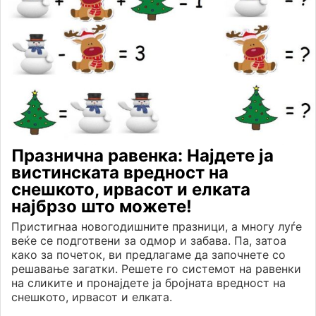
Празнична равенка: Најдете ја
вистинската вредност на
снешкото, ирвасот и елката
најбрзо што можете!
Пристигнаа новогодишните празници, а многу луѓе
веќе се подготвени за одмор и забава. Па, затоа
како за почеток, ви предлагаме да започнете со
решавање загатки. Решете го системот на равенки
на сликите и пронајдете ја бројната вредност на
снешкото, ирвасот и елката.