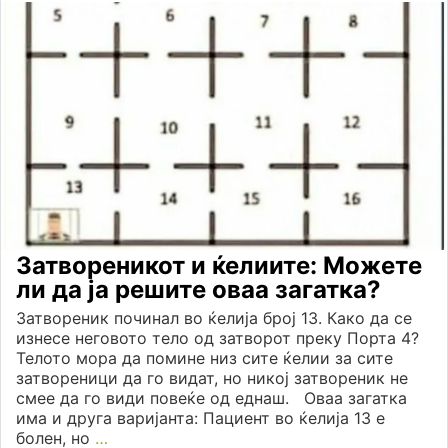
Затвореникот и ќелиите: Можете
ли да ја решите оваа загатка?
Затвореник починал во ќелија број 13. Како да се
изнесе неговото тело од затворот преку Порта 4?
Телото мора да помине низ сите ќелии за сите
затвореници да го видат, но никој затвореник не
смее да го види повеќе од еднаш. Оваа загатка
има и друга варијанта: Пациент во ќелија 13 е
болен, но
…