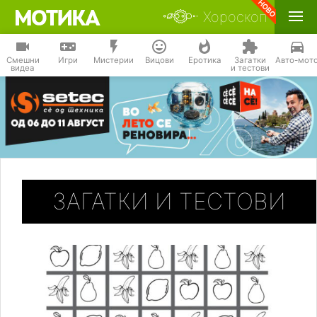
Хороскоп
Смешни
Игри
Мистерии
Вицови
Еротика
Загатки
Авто-мот
видеа
и тестови
ЗАГАТКИ И ТЕСТОВИ