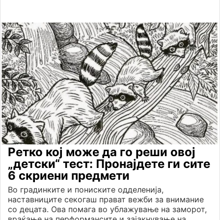
Ретко кој може да го реши овој
„детски“ тест: Пронајдете ги сите
6 скриени предмети
Во градинките и пониските одделенија,
наставниците секогаш прават вежби за внимание
со децата. Ова помага во ублажување на заморот,
враќање на перформансите и зајакнување на