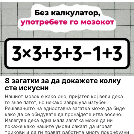
8 загатки за да докажете колку
сте искусни
Нашиот мозок е како оној пријател кој вели дека
го знае патот, но некако завршува изгубен.
Решавањето на едноставна загатка може да биде
како да се обидувате да пронајдете игла восено.
Излегува дека една мала загатка може да ни
покаже како нашите умови сакаат да играат
трикови и да ги прават работите многу поконфузни