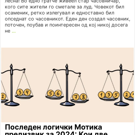
лесна! Во едно гратче живеел стар часовничар,
кого сите жители го сметале за луд. Човекот бил
осаменик, ретко излегувал и едноставно бил
опседнат со часовникот. Еден ден создал часовник,
поточен, поубав и поинтересен од кој никој досега
не
…
Последен логички Мотика
предизвик за 2024: Кои две