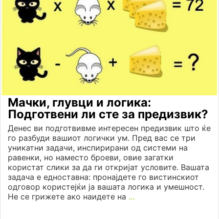
Мачки, глувци и логика:
Подготвени ли сте за предизвик?
Денес ви подготвивме интересен предизвик што ќе
го разбуди вашиот логички ум. Пред вас се три
уникатни задачи, инспирирани од системи на
равенки, но наместо броеви, овие загатки
користат слики за да ги откријат условите. Вашата
задача е едноставна: пронајдете го вистинскиот
одговор користејќи ја вашата логика и умешност.
Не се грижете ако наидете на
…