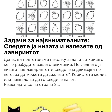
Задачи за највнимателните:
Следете ја низата и излезете од
лавиринтот
Денес ви подготвивме неколку задачи со коишто
ќе го разбудите вашето внимание. Погледнете ја
низата над лавиринтот и следете ја движејќи по
него, за да можете да „излезете“. Користете молив
или пенкало за да го следите патот.
Решенијата се на страна 2…