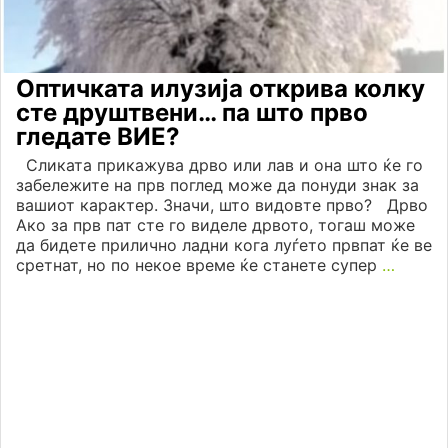
Оптичката илузија открива колку
сте друштвени… па што прво
гледате ВИЕ?
Сликата прикажува дрво или лав и она што ќе го
забележите на прв поглед може да понуди знак за
вашиот карактер. Значи, што видовте прво? Дрво
Ако за прв пат сте го виделе дрвото, тогаш може
да бидете прилично ладни кога луѓето првпат ќе ве
сретнат, но по некое време ќе станете супер
…