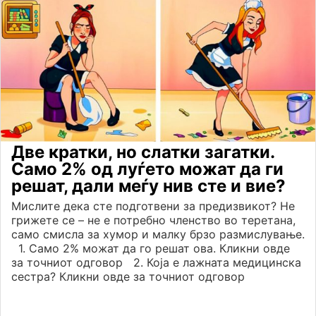
Две кратки, но слатки загатки.
Само 2% од луѓето можат да ги
решат, дали меѓу нив сте и вие?
Мислите дека сте подготвени за предизвикот? Не
грижете се – не е потребно членство во теретана,
само смисла за хумор и малку брзо размислување.
1. Само 2% можат да го решат ова. Кликни овде
за точниот одговор 2. Која е лажната медицинска
сестра? Кликни овде за точниот одговор