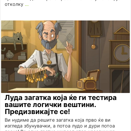
отколку
…
Луда загатка која ќе ги тестира
вашите логички вештини.
Предизвикајте се!
Ви нудиме да решите загатка која прво ќе ви
изгледа збунувачки, а потоа лудо и дури потоа