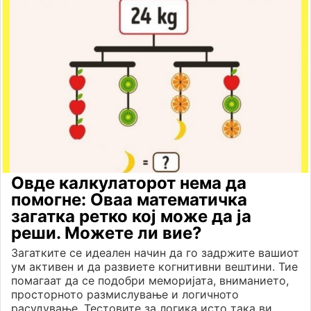
Овде калкулаторот нема да
помогне: Оваа математичка
загатка ретко кој може да ја
реши. Можете ли вие?
Загатките се идеален начин да го задржите вашиот
ум активен и да развиете когнитивни вештини. Тие
помагаат да се подобри меморијата, вниманието,
просторното размислување и логичното
расудување. Тестовите за логика исто така ви