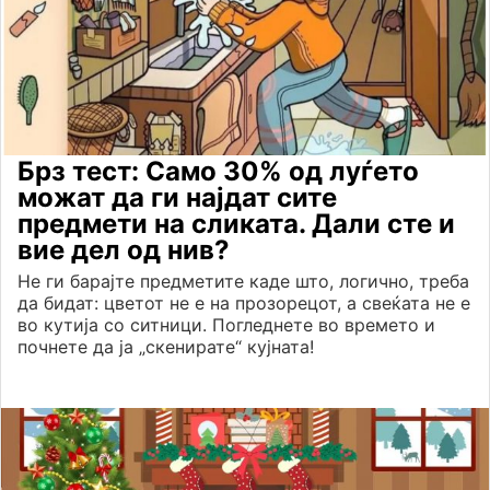
Брз тест: Само 30% од луѓето
можат да ги најдат сите
предмети на сликата. Дали сте и
вие дел од нив?
Не ги барајте предметите каде што, логично, треба
да бидат: цветот не е на прозорецот, а свеќата не е
во кутија со ситници. Погледнете во времето и
почнете да ја „скенирате“ кујната!