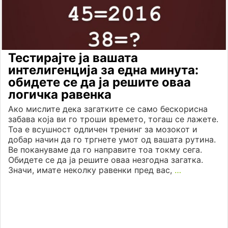
Тестирајте ја вашата
интелигенција за една минута:
обидете се да ја решите оваа
логичка равенка
Ако мислите дека загатките се само бескорисна
забава која ви го троши времето, тогаш се лажете.
Тоа е всушност одличен тренинг за мозокот и
добар начин да го тргнете умот од вашата рутина.
Ве покануваме да го направите тоа токму сега.
Обидете се да ја решите оваа незгодна загатка.
Значи, имате неколку равенки пред вас,
…