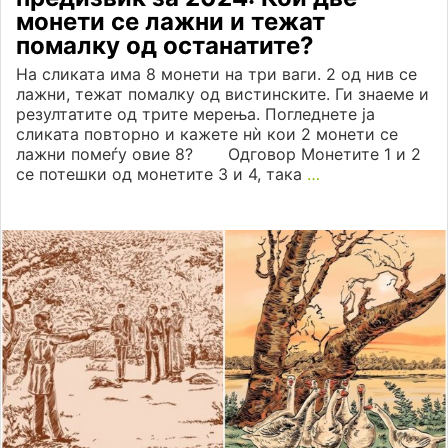
монети се лажни и тежат
помалку од останатите?
На сликата има 8 монети на три ваги. 2 од нив се
лажни, тежат помалку од вистинските. Ги знаеме и
резултатите од трите мерења. Погледнете ја
сликата повторно и кажете нѝ кои 2 монети се
лажни помеѓу овие 8? Одговор Монетите 1 и 2
се потешки од монетите 3 и 4, така
…