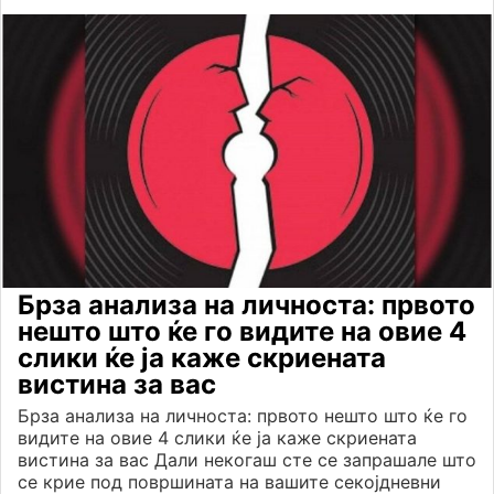
Брза анализа на личноста: првото
нешто што ќе го видите на овие 4
слики ќе ја каже скриената
вистина за вас
Брза анализа на личноста: првото нешто што ќе го
видите на овие 4 слики ќе ја каже скриената
вистина за вас Дали некогаш сте се запрашале што
се крие под површината на вашите секојдневни