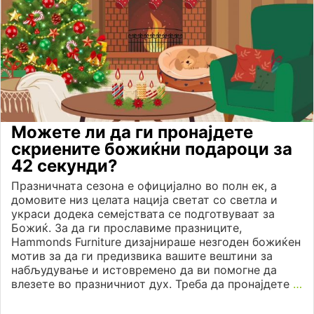
Можете ли да ги пронајдете
скриените божиќни подароци за
42 секунди?
Празничната сезона е официјално во полн ек, а
домовите низ целата нација светат со светла и
украси додека семејствата се подготвуваат за
Божиќ. За да ги прославиме празниците,
Hammonds Furniture дизајнираше незгоден божиќен
мотив за да ги предизвика вашите вештини за
набљудување и истовремено да ви помогне да
влезете во празничниот дух. Треба да пронајдете
…