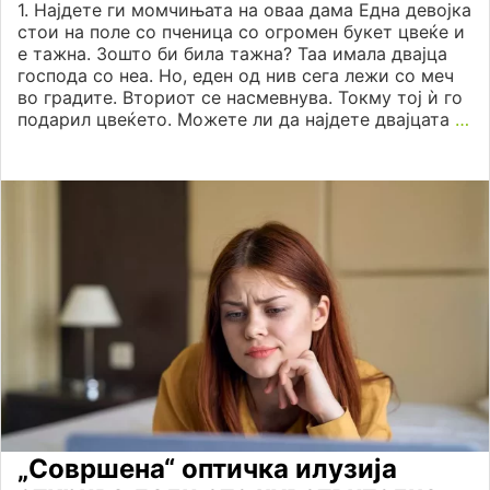
1. Најдете ги момчињата на оваа дама Една девојка
стои на поле со пченица со огромен букет цвеќе и
е тажна. Зошто би била тажна? Таа имала двајца
господа со неа. Но, еден од нив сега лежи со меч
во градите. Вториот се насмевнува. Токму тој ѝ го
подарил цвеќето. Можете ли да најдете двајцата
…
„Совршена“ оптичка илузија