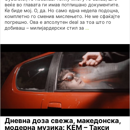
веќе во главата ги имав потпишано документите.
Ќе биде мој. О, да. Но само една недела подоцна,
комплетно го сменив мислењето. Не ме сфаќајте
погрешно. Ова е апсолутен deal за тоа што го
добиваш – милијардерски стил за
…
Дневна доза свежа, македонска,
модерна музика: КЕМ – Такси