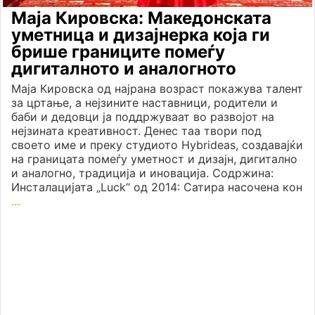
Маја Кировска: Македонската
уметница и дизајнерка која ги
брише границите помеѓу
дигиталното и аналогното
Маја Кировска од најрана возраст покажува талент
за цртање, а нејзините наставници, родители и
баби и дедовци ја поддржуваат во развојот на
нејзината креативност. Денес таа твори под
своето име и преку студиото Hybrideas, создавајќи
на границата помеѓу уметност и дизајн, дигитално
и аналогно, традиција и иновација. Содржина:
Инсталацијата „Luck“ од 2014: Сатира насочена кон
…