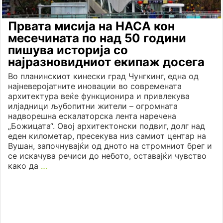
Првата мисија на НАСА кон
месечината по над 50 години
пишува историја со
најразновидниот екипаж досега
Во планинскиот кинески град Чунгкинг, една од
најневеројатните иновации во современата
архитектура веќе функционира и привлекува
илјадници љубопитни жители – огромната
надворешна ескалаторска лента наречена
„Божицата“. Овој архитектонски подвиг, долг над
еден километар, пресекува низ самиот центар на
Вушан, започнувајќи од дното на стромниот брег и
се искачува речиси до небото, оставајќи чувство
како да
…