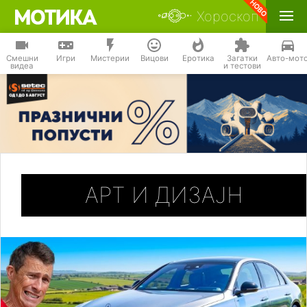
Хороскоп
Смешни
Игри
Мистерии
Вицови
Еротика
Загатки
Авто-мот
видеа
и тестови
АРТ И ДИЗАЈН