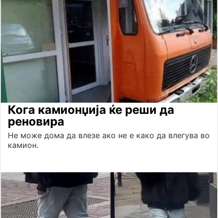
Кога камионџија ќе реши да
реновира
Не може дома да влезе ако не е како да влегува во
камион.