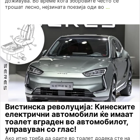
доживува. Во време кога зборовите често се
трошат лесно, нејзината поезија оди во
…
Вистинска револуција: Кинеските
електрични автомобили ќе имаат
тоалет вграден во автомобилот,
управуван со глас!
Ако итно треба да одите во тоалет додека сте на