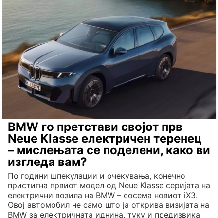
BMW го претстави својот прв
Neue Klasse електричен теренец
– мислењата се поделени, како ви
изгледа вам?
По години шпекулации и очекувања, конечно
пристигна првиот модел од Neue Klasse серијата на
електрични возила на BMW – сосема новиот iX3.
Овој автомобил не само што ја открива визијата на
BMW за електричната иднина, туку и предизвика