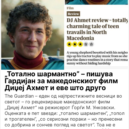
„Тотално шармантно” – пишува
Гардијан за македонскиот филм
Диџеј Ахмет и еве што друго
The Guardian – еден од најпрестижните весници во
светот – го рецензираше македонскиот филм
„Диџеј Ахмет” на режисерот Ѓорѓи М. Унковски.
Оценката е пет ѕвезди: „тотално шармантен”, „топол
и трогателен”, „со сериозни пораки – но пренесени
со добрина и сончев поглед на светот”. Тоа не е