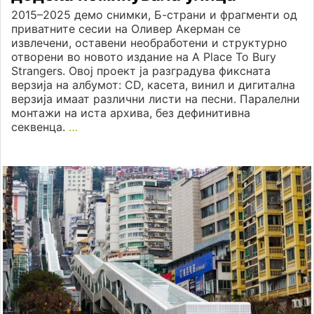
2015–2025 демо снимки, Б-страни и фрагменти од
приватните сесии на Оливер Акерман се
извлечени, оставени необработени и структурно
отворени во новото издание на A Place To Bury
Strangers. Овој проект ја разградува фиксната
верзија на албумот: CD, касета, винил и дигитална
верзија имаат различни листи на песни. Паралелни
монтажи на иста архива, без дефинитивна
секвенца.
…