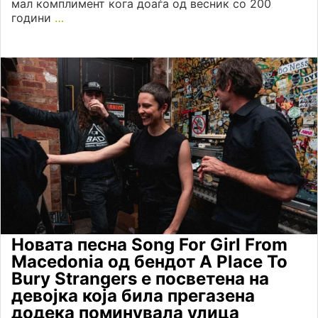
мал комплимент кога доаѓа од весник со 200
години
…
Новата песна Song For Girl From
Macedonia од бендот A Place To
Bury Strangers е посветена на
девојка која била прегазена
додека поминувала улица