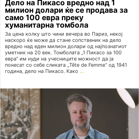
Дело на Пикасо вредно над 1
милион долари ќе се продава за
само 100 евра преку
хуманитарна томбола
За цена колку што чини вечера во Париз, некој
наскоро ќе може да стане сопственик на дело
вредно над еден милион долари од најпознатиот
уметник на 20 век. Томболата „1 Пикасо за 100
евра“ им нуди на учесниците можност да ја
понесат со себе сликата „Tête de Femme“ од 1941
година, дело на Пикасо. Како
…