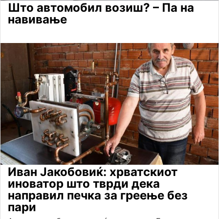
Што автомобил возиш? – Па на
навивање
Иван Јакобовиќ: хрватскиот
иноватор што тврди дека
направил печка за греење без
пари