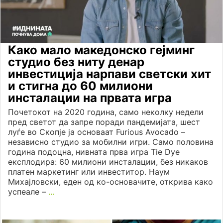
Како мало македонско гејминг
студио без ниту денар
инвестиција нарпави светски хит
и стигна до 60 милиони
инсталации на првата игра
Почетокот на 2020 година, само неколку недели
пред светот да запре поради пандемијата, шест
луѓе во Скопје ја основаат Furious Avocado –
независно студио за мобилни игри. Само половина
година подоцна, нивната прва игра Tie Dye
експлодира: 60 милиони инсталации, без никаков
платен маркетинг или инвеститор. Наум
Михајловски, еден од ко-основачите, открива како
успеале –
…