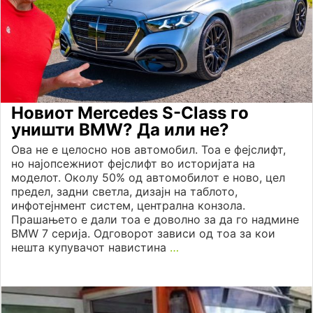
Новиот Mercedes S-Class го
уништи BMW? Да или не?
Ова не е целосно нов автомобил. Тоа е фејслифт,
но најопсежниот фејслифт во историјата на
моделот. Околу 50% од автомобилот е ново, цел
предел, задни светла, дизајн на таблото,
инфотејнмент систем, централна конзола.
Прашањето е дали тоа е доволно за да го надмине
BMW 7 серија. Одговорот зависи од тоа за кои
нешта купувачот навистина
…