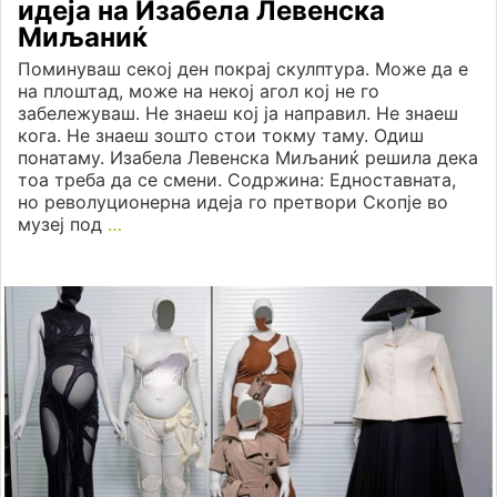
идеја на Изабела Левенска
Миљаниќ
Поминуваш секој ден покрај скулптура. Може да е
на плоштад, може на некој агол кој не го
забележуваш. Не знаеш кој ја направил. Не знаеш
кога. Не знаеш зошто стои токму таму. Одиш
понатаму. Изабела Левенска Миљаниќ решила дека
тоа треба да се смени. Содржина: Едноставната,
но револуционерна идеја го претвори Скопје во
музеј под
…