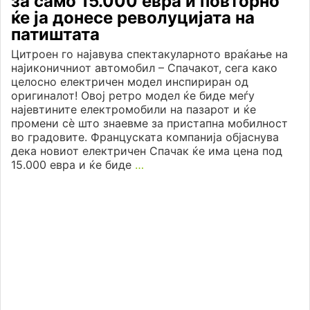
за само 15.000 евра и повторно
ќе ја донесе револуцијата на
патиштата
Цитроен го најавува спектакуларното враќање на
најиконичниот автомобил – Спачакот, сега како
целосно електричен модел инспириран од
оригиналот! Овој ретро модел ќе биде меѓу
најевтините електромобили на пазарот и ќе
промени сѐ што знаевме за пристапна мобилност
во градовите. Француската компанија објаснува
дека новиот електричен Спачак ќе има цена под
15.000 евра и ќе биде
…