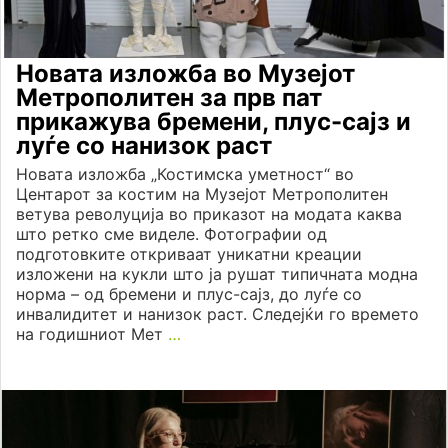
Новата изложба во Музејот
Метрополитен за прв пат
прикажува бремени, плус-сајз и
луѓе со нанизок раст
Новата изложба „Костимска уметност“ во
Центарот за костим на Музејот Метрополитен
ветува револуција во приказот на модата каква
што ретко сме виделе. Фотографии од
подготовките откриваат уникатни креации
изложени на кукли што ја рушат типичната модна
норма – од бремени и плус-сајз, до луѓе со
инвалидитет и нанизок раст. Следејќи го времето
на годишниот Мет
…