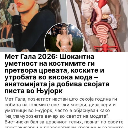
Мет Гала 2026: Шокантна
уметност на костимите ги
претвора цревата, коските и
утробата во висока мода –
анатомијата ја добива својата
писта во Њујорк
Мет Гала, познатиот настан што секоја година ги
собира најголемите светски ѕвезди, дизајнери и
уметници во Њујорк, често е објаснуван како
“најгламурозната вечер во светот на модата”.
Вистински бал за црвениот тепих, познат по своите
спектакуларни и провокативни креации и големите