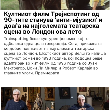
Култниот филм Трејнспотинг од
90-тите станува ‘анти-мјузикл’ и
доаѓа на најголемата театарска
сцена во Лондон ова лето
Trainspotting беше културен феномен кој го
одбележа една цела генерација. Сега, приказната
ќе добие нов живот на најголемата театарска
сцена во Лондон. Шкотскиот автор Велш го напиша
култниот роман во 1993 година, кој подоцна беше
адаптиран во хит филм од 1996 година со Јуан
Мекгрегор, Џони Ли Милер и Роберт Карлајл во
главните улоги. Премиерата
…