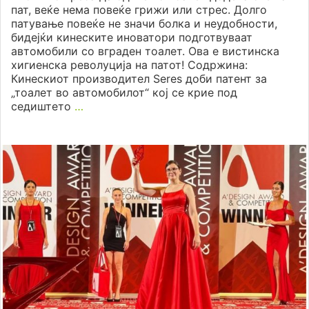
пат, веќе нема повеќе грижи или стрес. Долго
патување повеќе не значи болка и неудобности,
бидејќи кинеските иноватори подготвуваат
автомобили со вграден тоалет. Ова е вистинска
хигиенска револуција на патот! Содржина:
Кинескиот производител Seres доби патент за
„тоалет во автомобилот“ кој се крие под
седиштето
…