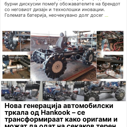
бурни дискусии помеѓу обожавателите на брендот
со неговиот дизајн и технолошки иновации.
Големата батерија, неочекувано долг досег
…
Нова генерација автомобилски
тркала од Hankook – се
трансформираат како оригами и
можат да одат на секаков терен