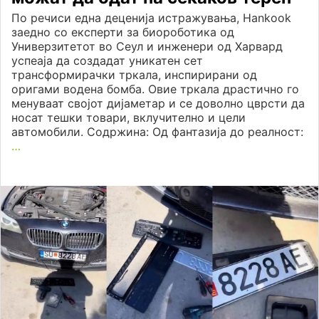
По речиси една деценија истражувања, Hankook
заедно со експерти за биороботика од
Универзитетот во Сеул и инженери од Харвард
успеаја да создадат уникатен сет
трансформирачки тркала, инспирирани од
оригами водена бомба. Овие тркала драстично го
менуваат својот дијаметар и се доволно цврсти да
носат тешки товари, вклучително и цели
автомобили. Содржина: Од фантазија до реалност:
…