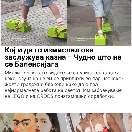
Кој и да го измислил ова
заслужува казна – Чудно што не
се Баленсијага
Мислите дека сте виделе сè на улица, сè додека
некој случајно не ви се приближи во пар неонско-
жолти градежни блокови како да е тоа
најнормалната работа на светот. Им забрануваме
на LEGO и на CROCS понатамошни соработки.