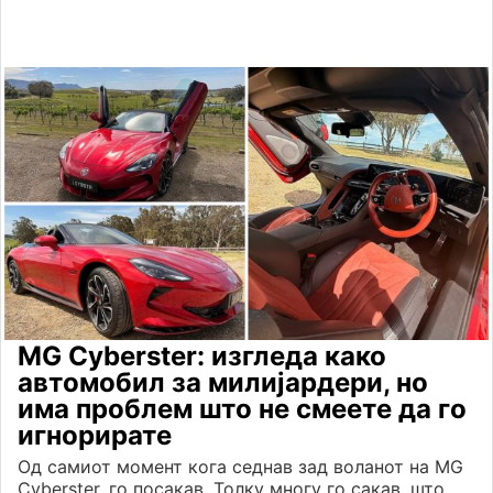
MG Cyberster: изгледа како
автомобил за милијардери, но
има проблем што не смеете да го
игнорирате
Од самиот момент кога седнав зад воланот на MG
Cyberster, го посакав. Толку многу го сакав, што