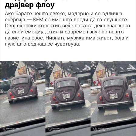
драјвер флоу
Ако барате нешто свежо, модерно и со одлична
енергија — KEM се име што вреди да го слушнете.
Овој скопски колектив веќе покажа дека знае како
да спои емоција, стил и современ звук во нешто
навистина свое. Нивната музика има живот, боја и
пулс што веднаш се чувствува.