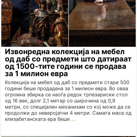
Извонредна колекција на мебел
од даб со предмети што датираат
од 1500-тите години се продава
за 1 милион евра
Колекција на мебел од даб со предмети стари 500
години беше продадена за 1 милион евра. Во оваа
огромна збирка се наоѓа редок трпезариски стол
од 16 век, долг 2,1 метар со широчина од 0,9
метри, со специјален механизам со кој може да се
продолжи до неверојатни 4 метри. Самата маса од
елизабетанската ера беше
…