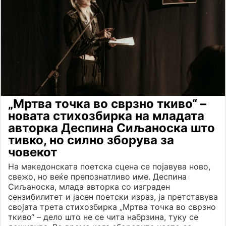
„Мртва точка во сврзно ткиво“ –
новата стихозбирка на младата
авторка Деспина Сиљаноска што
тивко, но силно зборува за
човекот
На македонската поетска сцена се појавува ново,
свежо, но веќе препознатливо име. Деспина
Сиљаноска, млада авторка со изграден
сензибилитет и јасен поетски израз, ја претставува
својата трета стихозбирка „Мртва точка во сврзно
ткиво“ – дело што не се чита набрзина, туку се