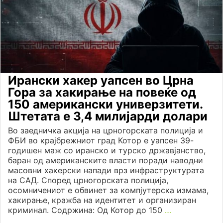
Ирански хакер уапсен во Црна
Гора за хакирање на повеќе од
150 американски универзитети.
Штетата е 3,4 милијарди долари
Во заедничка акција на црногорската полиција и
ФБИ во крајбрежниот град Котор е уапсен 39-
годишен маж со иранско и турско државјанство,
баран од американските власти поради наводни
масовни хакерски напади врз инфраструктурата
на САД. Според црногорската полиција,
осомничениот е обвинет за компјутерска измама,
хакирање, кражба на идентитет и организиран
криминал. Содржина: Од Котор до 150
…