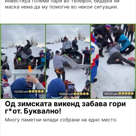
инвестира големи пари во телефон, бидејќи ни
маска нема да му помогне во некои ситуации.
Од зимската викенд забава гори
г*от. Буквално!
Многу паметни млади собрани на едно место.