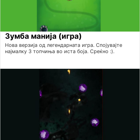
Зумба манија (игра)
Нова верзија од легендарната игра. Спојувајте
најмалку 3 топчиња во иста боја. Среќно :).