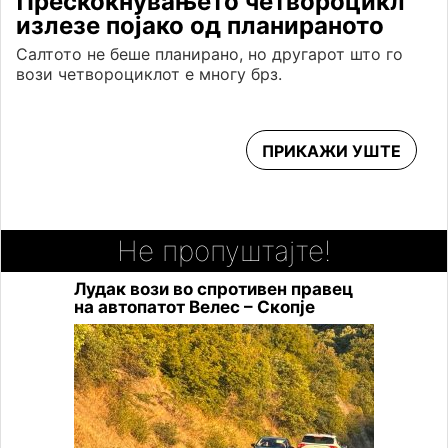
Прескокнувањето четвороцикл
излезе појако од планираното
Салтото не беше планирано, но другарот што го
вози четвороциклот е многу брз.
ПРИКАЖИ УШТЕ
Не пропуштајте!
Лудак вози во спротивен правец
на автопатот Велес – Скопје