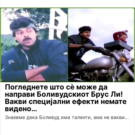
Погледнете што сè може да
направи Боливудскиот Брус Ли!
Вакви специјални ефекти немате
видено…
Знаевме дека Боливуд има таленти, ама не вакви…