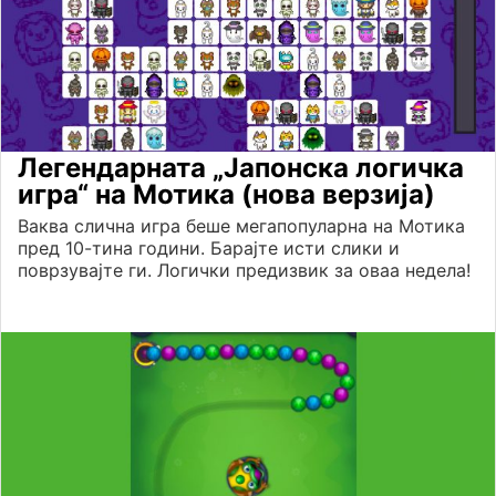
Легендарната „Јапонска логичка
игра“ на Мотика (нова верзија)
Ваква слична игра беше мегапопуларна на Мотика
пред 10-тина години. Барајте исти слики и
поврзувајте ги. Логички предизвик за оваа недела!