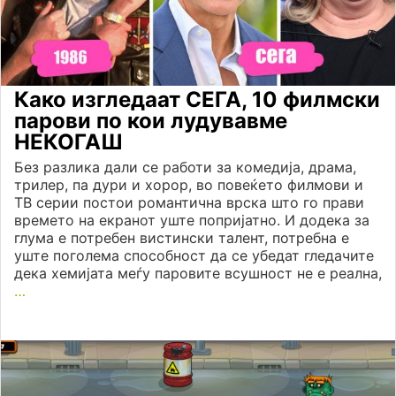
Како изгледаат СЕГА, 10 филмски
парови по кои лудувавме
НЕКОГАШ
Без разлика дали се работи за комедија, драма,
трилер, па дури и хорор, во повеќето филмови и
ТВ серии постои романтична врска што го прави
времето на екранот уште попријатно. И додека за
глума е потребен вистински талент, потребна е
уште поголема способност да се убедат гледачите
дека хемијата меѓу паровите всушност не е реална,
…