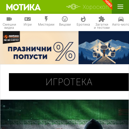
Хороскоп
Смешни
Игри
Мистерии
Вицови
Еротика
Загатки
Авто-мот
видеа
и тестови
ИГРОТЕКА