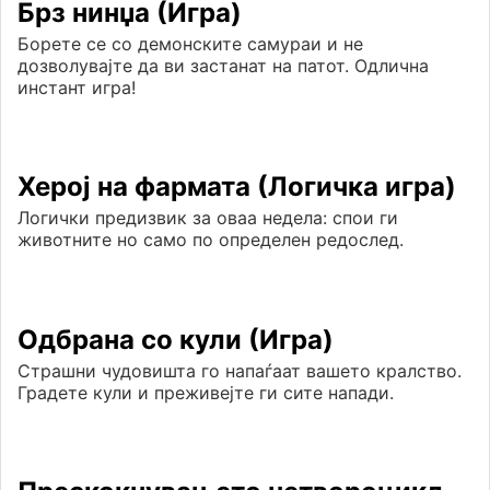
Брз нинџа (Игра)
Борете се со демонските самураи и не
дозволувајте да ви застанат на патот. Одлична
инстант игра!
Херој на фармата (Логичка игра)
Логички предизвик за оваа недела: спои ги
животните но само по определен редослед.
Одбрана со кули (Игра)
Страшни чудовишта го напаѓаат вашето кралство.
Градете кули и преживејте ги сите напади.