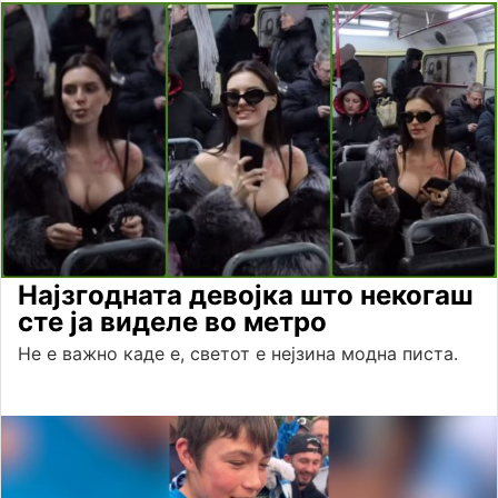
Најзгодната девојка што некогаш
сте ја виделе во метро
Не е важно каде е, светот е нејзина модна писта.