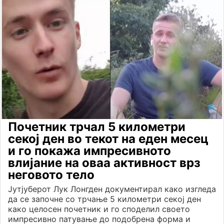
Почетник трчал 5 километри
секој ден во текот на еден месец
и го покажа импресивното
влијание на оваа активност врз
неговото тело
Јутјуберот Лук Лонгден документирал како изгледа
да се започне со трчање 5 километри секој ден
како целосен почетник и го споделил своето
импресивно патување до подобрена форма и