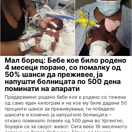
Мал борец: Бебе кое било родено
4 месеци порано, со помалку од
50% шанси да преживее, ја
напушти болницата по 500 дена
поминати на апарати
Предвремено родено бебе кое е родено со тежина
од само еден килограм и на кое му биле дадени 50
проценти шанси за преживување, ги победило
шансите и конечно ја напуштило болницата –
откако поминало повеќе од 500 дена во Ургентно,
борејќи се за својот живот. Сега веќе 18-месечното