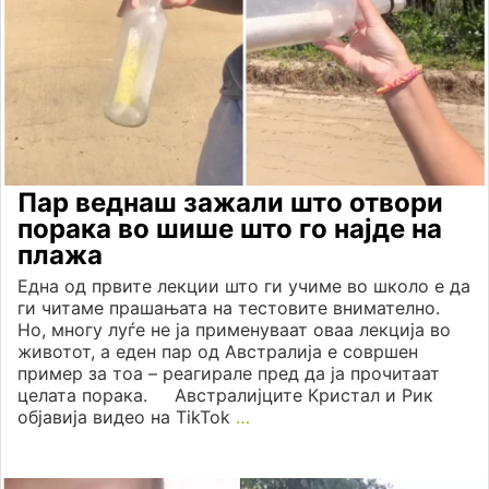
Пар веднаш зажали што отвори
порака во шише што го најде на
плажа
Една од првите лекции што ги учиме во школо е да
ги читаме прашањата на тестовите внимателно.
Но, многу луѓе не ја применуваат оваа лекција во
животот, а еден пар од Австралија е совршен
пример за тоа – реагирале пред да ја прочитаат
целата порака. Австралијците Кристал и Рик
објавија видео на TikTok
…