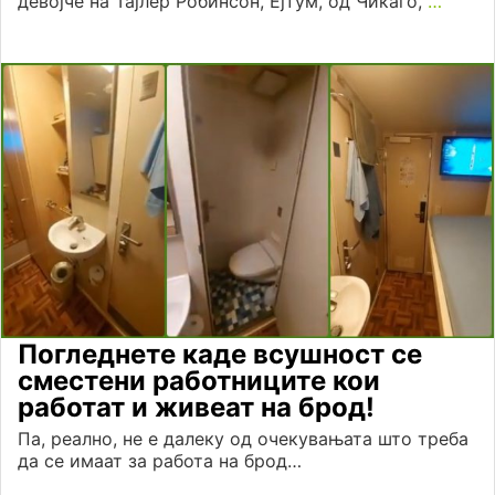
девојче на Тајлер Робинсон, Ејтум, од Чикаго,
…
Погледнете каде всушност се
сместени работниците кои
работат и живеат на брод!
Па, реално, не е далеку од очекувањата што треба
да се имаат за работа на брод…