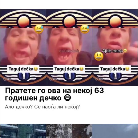
Пратете го ова на некој 63
годишен дечко 😄
Ало дечко? Се наоѓа ли некој?