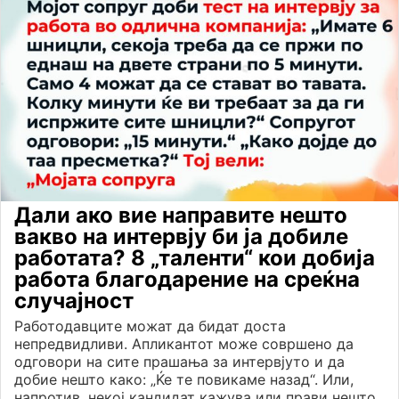
Дали ако вие направите нешто
вакво на интервју би ја добиле
работата? 8 „таленти“ кои добија
работа благодарение на среќна
случајност
Работодавците можат да бидат доста
непредвидливи. Апликантот може совршено да
одговори на сите прашања за интервјуто и да
добие нешто како: „Ќе те повикаме назад“. Или,
напротив, некој кандидат кажува или прави нешто