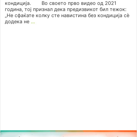
кондиција. Во своето прво видео од 2021
година, тој признал дека предизвикот бил тежок:
„Не сфаќате колку сте навистина без кондиција сè
додека не
…