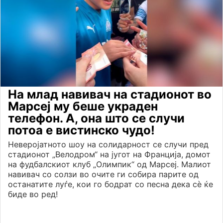
На млад навивач на стадионот во
Марсеј му беше украден
телефон. А, она што се случи
потоа е вистинско чудо!
Неверојатното шоу на солидарност се случи пред
стадионот „Велодром“ на југот на Франција, домот
на фудбалскиот клуб „Олимпик“ од Марсеј. Малиот
навивач со солзи во очите ги собира парите од
останатите луѓе, кои го бодрат со песна дека сѐ ќе
биде во ред!