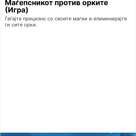
Маѓепсникот против орките
(Игра)
Гаѓајте прецизно со своите магии и елиминирајте
ги сите орки.