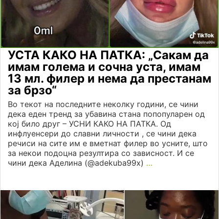
УСТА КАКО НА ПАТКА: „Сакам да
имам голема и сочна уста, имам
13 мл. филер и нема да престанам
за брзо“
Во текот на последните неколку години, се чини
дека еден тренд за убавина стана попопуларен од
кој било друг – УСНИ КАКО НА ПАТКА. Од
инфлуенсери до славни личности , се чини дека
речиси на сите им е вметнат филер во усните, што
за некои подоцна резултира со зависност. И се
чини дека Аделина (@adekuba99x)
…