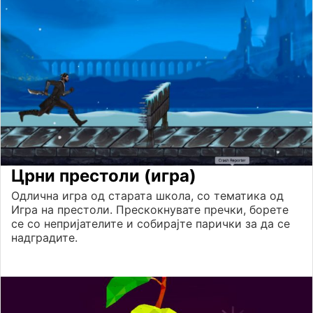
Црни престоли (игра)
Одлична игра од старата школа, со тематика од
Игра на престоли. Прескокнувате пречки, борете
се со непријателите и собирајте парички за да се
надградите.