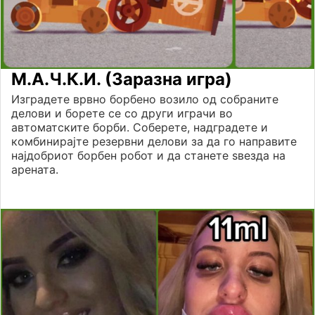
М.А.Ч.К.И. (Заразна игра)
Изградете врвно борбено возило од собраните
делови и борете се со други играчи во
автоматските борби. Соберете, надградете и
комбинирајте резервни делови за да го направите
најдобриот борбен робот и да станете ѕвезда на
арената.