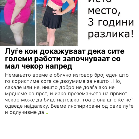
Луѓе кои докажуваат дека сите
големи работи започнуваат со
мал чекор напред
Немањето време е обично изговор број еден што
го користиме кога се двоумиме за нешто . Но,
сакале или не, ништо добро не доаѓа ако не
мрднеме со прст, и иако преземањето на првиот
чекор може да биде најтешко, тоа е она што ќе не`
одведе најдалеку. Бевме инспирирани од овие луѓе
и одлучивме да
…