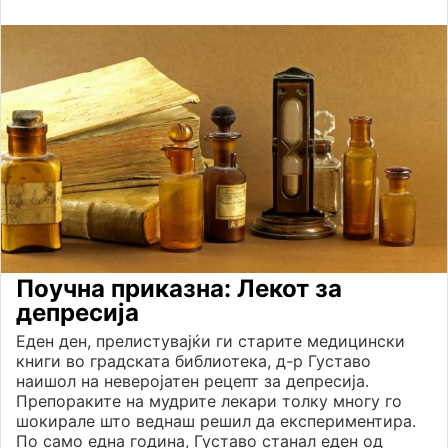
Поучна приказна: Лекот за
депресија
Еден ден, прелистувајќи ги старите медицински
книги во градската библиотека, д-р Густаво
наишол на неверојатен рецепт за депресија.
Препораките на мудрите лекари толку многу го
шокирале што веднаш решил да експериментира.
По само една година, Густаво станал еден од