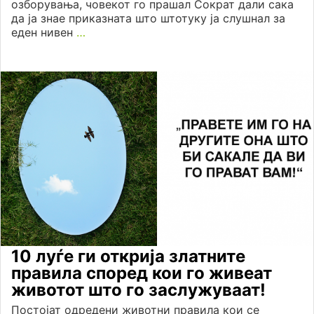
озборувања, човекот го прашал Сократ дали сака
да ја знае приказната што штотуку ја слушнал за
еден нивен
…
10 луѓе ги открија златните
правила според кои го живеат
животот што го заслужуваат!
Постојат одредени животни правила кои се