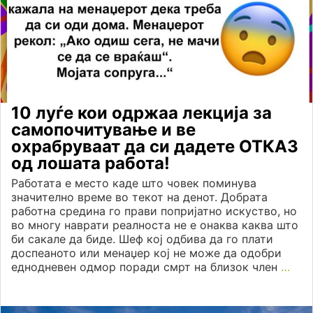
10 луѓе кои одржаа лекција за
самопочитување и ве
охрабруваат да си дадете ОТКАЗ
од лошата работа!
Работата е место каде што човек поминува
значително време во текот на денот. Добрата
работна средина го прави попријатно искуство, но
во многу наврати реалноста не е онаква каква што
би сакале да биде. Шеф кој одбива да го плати
доспеаното или менаџер кој не може да одобри
еднодневен одмор поради смрт на близок член
…