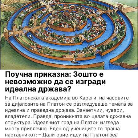
Поучна приказна: Зошто е
невозможно да се изгради
идеална држава?
На Платонската академија во Кареги, на часовите
за дијалозите на Платон се разгледуваше темата за
идеална и праведна држава. Занаетчии, чувари,
владетели. Правда, проникната во целата државна
структура. Идеалниот град на Платон изгледа
многу привлечно. Еден од учениците го праша
наставникот: – Дали овие идеи на Платон беа