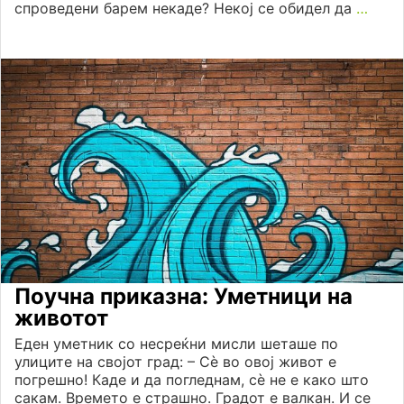
спроведени барем некаде? Некој се обидел да
…
Поучна приказна: Уметници на
животот
Еден уметник со несреќни мисли шеташе по
улиците на својот град: – Сè во овој живот е
погрешно! Каде и да погледнам, сè не е како што
сакам. Времето е страшно. Градот е валкан. И се