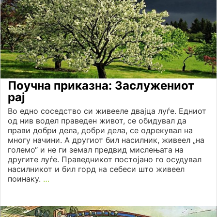
Поучна приказна: Заслужениот
рај
Во едно соседство си живееле двајца луѓе. Едниот
од нив водел праведен живот, се обидувал да
прави добри дела, добри дела, се одрекувал на
многу начини. А другиот бил насилник, живеел „на
големо“ и не ги земал предвид мислењата на
другите луѓе. Праведникот постојано го осудувал
насилникот и бил горд на себеси што живеел
поинаку.
…