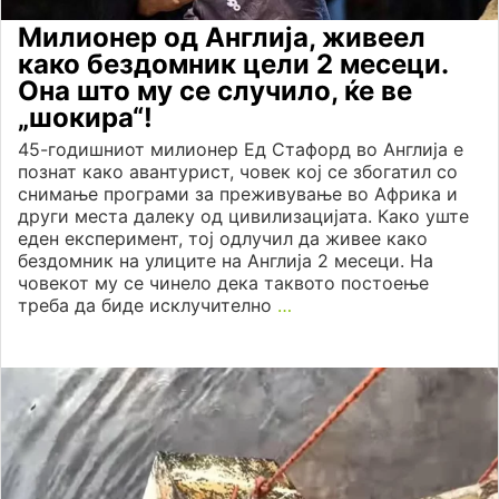
Милионер од Англија, живеел
како бездомник цели 2 месеци.
Она што му се случило, ќе ве
„шокира“!
45-годишниот милионер Ед Стафорд во Англија е
познат како авантурист, човек кој се збогатил со
снимање програми за преживување во Африка и
други места далеку од цивилизацијата. Како уште
еден експеримент, тој одлучил да живее како
бездомник на улиците на Англија 2 месеци. На
човекот му се чинело дека таквото постоење
треба да биде исклучително
…