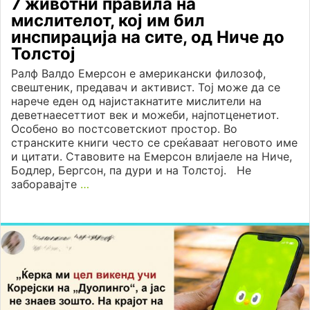
7 животни правила на
мислителот, кој им бил
инспирација на сите, од Ниче до
Толстој
Ралф Валдо Емерсон е американски филозоф,
свештеник, предавач и активист. Тој може да се
нарече еден од најистакнатите мислители на
деветнаесеттиот век и можеби, најпотценетиот.
Особено во постсоветскиот простор. Во
странските книги често се среќаваат неговото име
и цитати. Ставовите на Емерсон влијаеле на Ниче,
Бодлер, Бергсон, па дури и на Толстој. Не
заборавајте
…