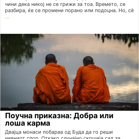
чини дека никој не се грижи за тоа. Времето, се
разбира, ќе се промени порано или подоцна. Но, сè
…
Поучна приказна: Добра или
лоша карма
Двајца монаси побараа од Буда да го реши
нивниот спор. Откако случајно скршија сад за