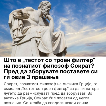
Што е „тестот со троен филтер“
на познатиот филозоф Сократ?
Пред да зборувате поставете си
ги овие 3 прашања
Сократ, познатиот филозоф на Античка Грција, го
смислил „Тестот со троен филтер“ за да ги натера
луѓето да размислуваат пред да зборуваат. Во
античка Грција, Сократ бил посетен од негов
познаник. Со желба да сподели некои сочни