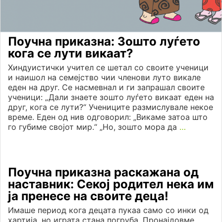
Поучна приказна: Зошто луѓето
кога се лути викаат?
Хиндуистички учител се шетал со своите ученици
и наишол на семејство чии членови луто викале
еден на друг. Се насмевнал и ги запрашал своите
ученици: „Дали знаете зошто луѓето викаат еден на
друг, кога се лути?“ Учениците размислувале некое
време. Еден од нив одговорил: „Викаме затоа што
го губиме својот мир.“ „Но, зошто мора да
…
Поучна приказна раскажана од
наставник: Секој родител нека им
ја пренесе на своите деца!
Имаше период кога децата пукаа само со инки од
хартија, но играта стана погруба. Пронајдовме