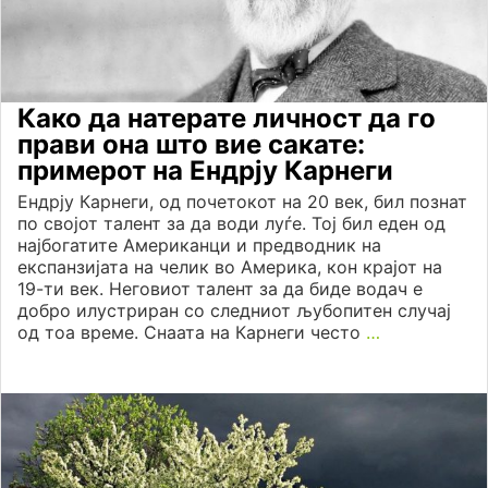
Како да натерате личност да го
прави она што вие сакате:
примерот на Ендрју Карнеги
Ендрју Карнеги, од почетокот на 20 век, бил познат
по својот талент за да води луѓе. Тој бил еден од
најбогатите Американци и предводник на
експанзијата на челик во Америка, кон крајот на
19-ти век. Неговиот талент за да биде водач е
добро илустриран со следниот љубопитен случај
од тоа време. Снаата на Карнеги често
…