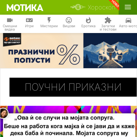
Хороскоп
Смешни
Игри
Мистерии
Вицови
Еротика
Загатки
Авто-мот
видеа
и тестови
ПОУЧНИ ПРИКАЗНИ