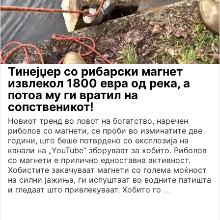
Тинејџер со рибарски магнет
извлекол 1800 евра од река, а
потоа му ги вратил на
сопственикот!
Новиот тренд во ловот на богатство, наречен
риболов со магнети, се проби во изминатите две
години, што беше потврдено со експлозија на
канали на „YouTube“ зборуваат за хобито. Риболов
со магнети е прилично едноставна активност.
Хобистите закачуваат магнети со голема моќност
на силни јажиња, ги испуштаат во водните патишта
и гледаат што привлекуваат. Хобито го
…