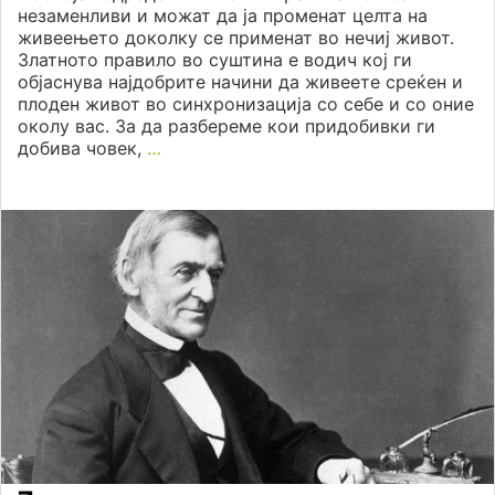
незаменливи и можат да ја променат целта на
живеењето доколку се применат во нечиј живот.
Златното правило во суштина е водич кој ги
објаснува најдобрите начини да живеете среќен и
плоден живот во синхронизација со себе и со оние
околу вас. За да разбереме кои придобивки ги
добива човек,
…