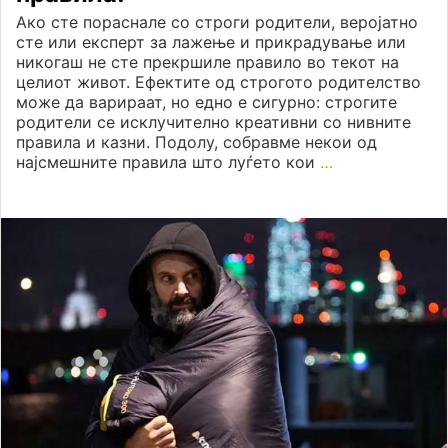
Ако сте пораснале со строги родители, веројатно
сте или експерт за лажење и прикрадување или
никогаш не сте прекршиле правило во текот на
целиот живот. Ефектите од строгото родителство
може да варираат, но едно е сигурно: строгите
родители се исклучително креативни со нивните
правила и казни. Подолу, собравме некои од
најсмешните правила што луѓето кои
…