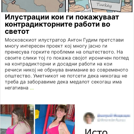
Илустрации кои ги покажуваат
контрадикторните работи во
светот
Московскиот илустратор Антон Гудим претстави
многу интересен проект кој многу јасно ги
пренесува горките проблеми на општеството. На
своите слики тој го покажа својот ироничен поглед
на контрадикторни и досадни работи на кои
речиси никој не обрнува внимание во современото
општество. Уметникот не потсети дека никогаш не
треба да заборавиме дека медалот секогаш има
негативна
…