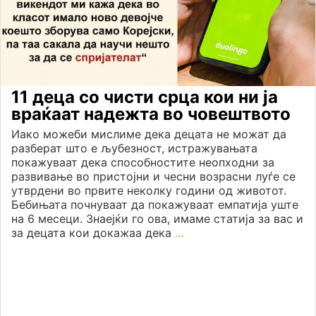
11 деца со чисти срца кои ни ја
враќаат надежта во човештвото
Иако можеби мислиме дека децата не можат да
разберат што е љубезност, истражувањата
покажуваат дека способностите неопходни за
развивање во пристојни и чесни возрасни луѓе се
утврдени во првите неколку години од животот.
Бебињата почнуваат да покажуваат емпатија уште
на 6 месеци. Знаејќи го ова, имаме статија за вас и
за децата кои докажаа дека
…