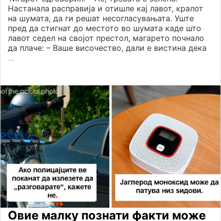
Настанала расправија и отишле кај лавот, кралот
на шумата, да ги решат несогласувањата. Уште
пред да стигнат до местото во шумата каде што
лавот седел на својот престол, магарето почнало
да плаче: – Ваше височество, дали е вистина дека
…
Овие малку познати факти може