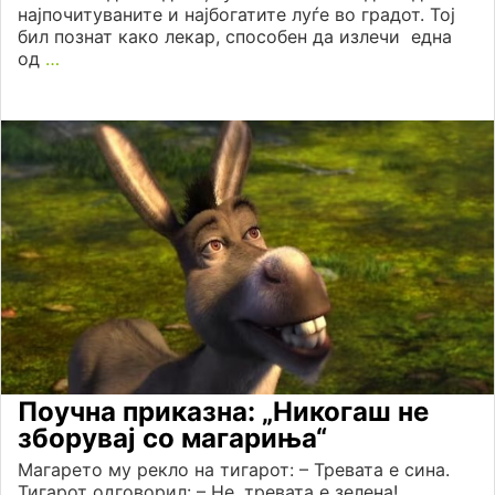
најпочитуваните и најбогатите луѓе во градот. Тој
бил познат како лекар, способен да излечи една
од
…
Поучна приказна: „Никогаш не
зборувај со магариња“
Магарето му рекло на тигарот: – Тревата е сина.
Тигарот одговорил: – Не, тревата е зелена!