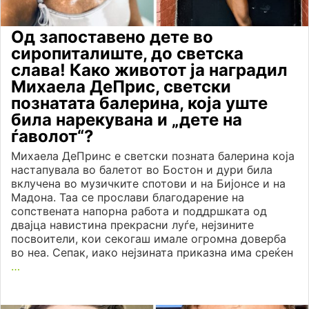
Од запоставено дете во
сиропиталиште, до светска
слава! Како животот ја наградил
Михаела ДеПрис, светски
познатата балерина, која уште
била нарекувана и „дете на
ѓаволот“?
Михаела ДеПринс е светски позната балерина која
настапувала во балетот во Бостон и дури била
вклучена во музичките спотови и на Бијонсе и на
Мадона. Таа се прослави благодарение на
сопствената напорна работа и поддршката од
двајца навистина прекрасни луѓе, нејзините
посвоители, кои секогаш имале огромна доверба
во неа. Сепак, иако нејзината приказна има среќен
…