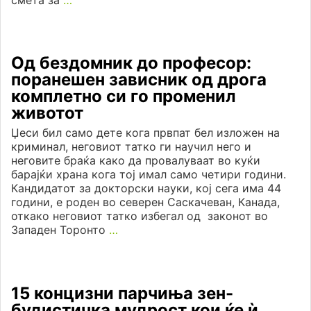
Од бездомник до професор:
поранешен зависник од дрога
комплетно си го променил
животот
Џеси бил само дете кога првпат бел изложен на
криминал, неговиот татко ги научил него и
неговите браќа како да провалуваат во куќи
барајќи храна кога тој имал само четири години.
Кандидатот за докторски науки, кој сега има 44
години, е роден во северен Саскачеван, Канада,
откако неговиот татко избегал од законот во
Западен Торонто
…
15 концизни парчиња зен-
будистичка мудрост кои ќе ѝ