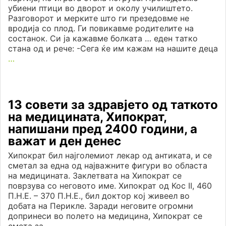
убиени птици во дворот и околу училиштето.
Разговорот и мерките што ги презедовме не
вродија со плод. Ги повикавме родителите на
состанок. Си ја кажавме болката … еден татко
стана од и рече: -Сега ќе им кажам на нашите деца
…
13 совети за здравјето од таткото
на медицината, Хипократ,
напишани пред 2400 години, а
важат и ден денес
Хипократ бил најголемиот лекар од антиката, и се
сметал за една од најважните фигури во областа
на медицината. Заклетвата на Хипократ се
поврзува со неговото име. Хипократ од Кос II, 460
П.Н.Е. – 370 П.Н.Е., бил доктор кој живеел во
добата на Перикле. Заради неговите огромни
допринеси во полето на медицина, Хипократ се
смета за
…