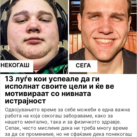
13 луѓе кои успеале да ги
исполнат своите цели и ќе ве
мотивираат со нивната
истрајност
Одвојувањето време за себе можеби е една важна
работа на која секогаш забораваме, како за
нашето ментално, така и за физичкото здравје.
Сепак, често мислиме дека ни треба многу време
за да се промениме, но не сфаќаме дека понекогаш